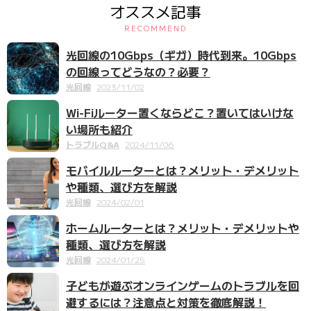
オススメ記事
RECOMMEND
光回線の10Gbps（ギガ）時代到来。10Gbps
の回線ってどうなの？必要？
光回線
2023/11/02
Wi-Fiルーター置くならどこ？置いてはいけな
い場所も紹介
トラブルQ&A
2024/11/06
モバイルルーターとは？メリット・デメリット
や種類、選び方を解説
光回線
2024/02/01
ホームルーターとは？メリット・デメリットや
種類、選び方を解説
光回線
2024/01/25
子どもが遊ぶオンラインゲームのトラブルを回
避するには？注意点と対策を徹底解説！