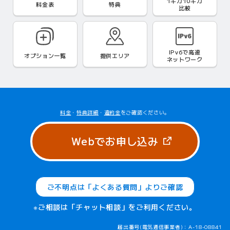
1ギガ10ギガ
料金表
特典
比較
IPv6で
高速
オプション一覧
提供エリア
ネットワーク
料金
・
特典詳細
・
違約金
をご確認ください。
（新しいタブ
Webでお申し込み
ご不明点は「よくある質問」よりご確認
※ご相談は「チャット相談」をご利用ください。
届出番号(電気通信事業者)：A-18-08841