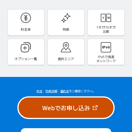
1ギガ10ギガ
料金表
特典
比較
IPv6で
高速
オプション一覧
提供エリア
ネットワーク
料金
・
特典詳細
・
違約金
をご確認ください。
（新しいタブで
Webでお申し込み