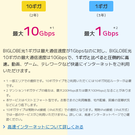
10ギガ
1ギガ
（2年）
（3年）
10
1
10ギガ
1ギガ
＊1
＊2
Gbps
Gbps
最大
最大
BIGLOBE光1ギガは最大通信速度が1Gbpsなのに対し、BIGLOBE光
10ギガの最大通信速度は10Gbpsで、
1ギガと比べると圧倒的に高
速
。動画、ゲーム、テレワークなど快適にインターネットをご利用
いただけます。
1 一部エリアでの提供です。10ギガタイプをご利用いただくには10ギガ対応ルーターが必要
です。
2 マンション1ギガタイプの場合は、最大200Mbpsまたは最大100Mbpsとなることがありま
す。
本サービスはベストエフォート型です。お客さまのご利用機器、宅内配線、回線の混雑状況
などにより低下します。
10ギガタイプは常時IPv6接続（IPoE方式）での提供となります。常時IPv6接続（IPoE方式）
では一部のサービスがご利用いただけません。詳しくは、高速インターネットページでご確
認ください。
高速インターネットについて詳しくみる