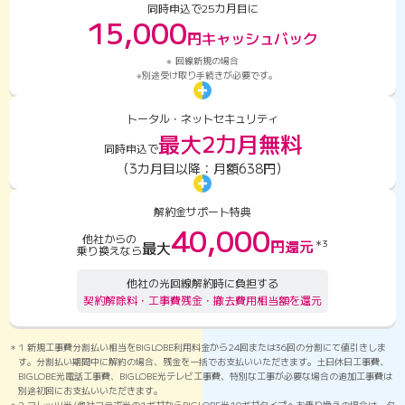
同時申込で
25カ月目に
15,000
円キャッシュバック
回線新規の場合
別途受け取り手続きが必要です。
トータル・ネットセキュリティ
最大2カ月無料
同時申込で
（3カ月目以降：月額638円）
解約金サポート特典
40,000
他社からの
円還元
＊3
最大
乗り換えなら
他社の光回線解約時に負担する
契約解除料・工事費残金・撤去費用相当額を還元
1 新規工事費分割払い相当をBIGLOBE利用料金から24回または36回の分割にて値引きしま
す。分割払い期間中に解約の場合、残金を⼀括でお支払いいただきます。土日休日工事費、
BIGLOBE光電話工事費、BIGLOBE光テレビ工事費、特別な工事が必要な場合の追加工事費は
別途初回にお支払いいただきます。
2 フレッツ光/他社コラボ光の1ギガからBIGLOBE光10ギガタイプへお乗り換えの場合は、タ