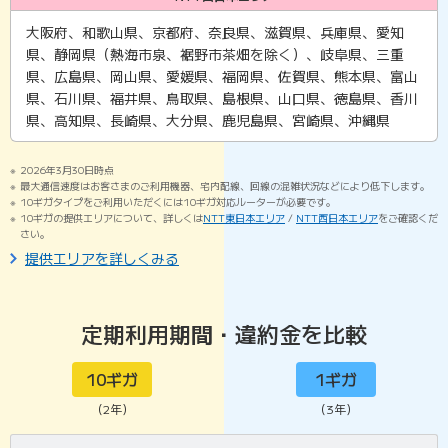
大阪府、和歌山県、京都府、奈良県、滋賀県、兵庫県、愛知
県、静岡県（熱海市泉、裾野市茶畑を除く）、岐阜県、三重
県、広島県、岡山県、愛媛県、福岡県、佐賀県、熊本県、富山
県、石川県、福井県、鳥取県、島根県、山口県、徳島県、香川
県、高知県、長崎県、大分県、鹿児島県、宮崎県、沖縄県
2026年3月30日時点
最大通信速度はお客さまのご利用機器、宅内配線、回線の混雑状況などにより低下します。
10ギガタイプをご利用いただくには10ギガ対応ルーターが必要です。
10ギガの提供エリアについて、詳しくは
NTT東日本エリア
/
NTT西日本エリア
をご確認くだ
さい。
提供エリアを詳しくみる
定期利用期間・違約金を比較
10ギガ
1ギガ
（2年）
（3年）