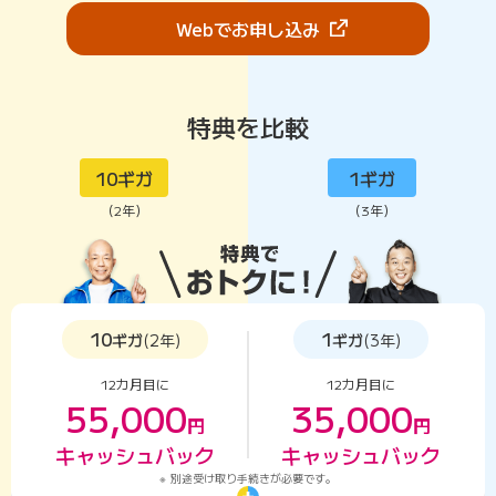
（新しいタブで開きま
Webでお申し込み
特典を比較
10ギガ
1ギガ
（2年）
（3年）
キャッシュバック
10
1
ギガ
(2年)
ギガ
(3年)
12カ月目に
12カ月目に
55,000
35,000
円
円
キャッシュバック
キャッシュバック
別途受け取り手続きが必要です。