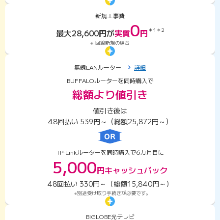
新規工事費
0
＊1
＊2
最大
28,600
円が
実質
円
回線新規の場合
無線LANルーター
詳細
BUFFALOルーターを同時購入で
総額より値引き
値引き後は
48回払い 539円～（総額25,872円～）
TP-Linkルーターを同時購入で6カ月目に
5,000
円キャッシュバック
48回払い 330円～（総額15,840円～）
別途受け取り手続きが必要です。
BIGLOBE光テレビ