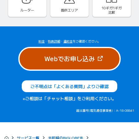
10ギガ1ギガ
ルーター
提供エリア
比較
料金
・
特典詳細
・
違約金
をご確認ください。
（新しいタブで
Webでお申し込み
ご不明点は「よくある質問」よりご確認
※ご相談は「チャット相談」をご利用ください。
届出番号(電気通信事業者)：A-18-08841
サービス一覧
光回線のBIGLOBE光