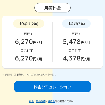
月額料金
10
1
ギガ
(2年)
ギガ
(3年)
一戸建て：
一戸建て：
6,270
5,478
円/月
円/月
集合住宅：
集合住宅：
6,270
4,378
円/月
円/月
手数料・工事費別。10ギガでは対応ルーター別。
料金シミュレーション
料金
・
特典詳細
・
違約金
をご確認ください。