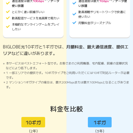
通信速度は最大
10Gbps
＊1
／
データ
通信速度は最大
1Gbps
＊2
／
データ使
使い放題
い放題
とにかく速い回線がいい
動画視聴やリモートワークで快適に
使いたい
動画配信サービスを高画質で見たい
月額料金がリーズナブル
本格的なオンラインゲームをプレイ
したい
BIGLOBE光10ギガと1ギガでは、
月額料金、最大通信速度、提供エ
リア
などに違いがあります。
本サービスはベストエフォート型です。お客さまのご利用機器、宅内配線、回線の混雑状況
などにより低下します。
1 一部エリアでの提供です。10ギガタイプをご利用いただくには10ギガ対応ルーターが必要
です。
2 マンション1ギガタイプの場合は、最大200Mbpsまたは最大100Mbpsとなることがありま
す。
料金を比較
10ギガ
1ギガ
（2年）
（3年）