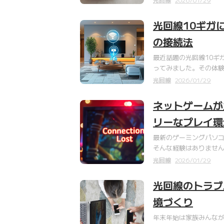
光回線10ギガ
の接続法
最近話題の光回線10ギガ
ってみました。その体験
光回線
2026/01/29
ネットゲームが
リーなプレイ環
最新のゲーミングパソ
そんな経験はありません
光回線
2026/01/29
光回線のトラブ
境づくり
年末年始は家族みんな