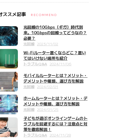
オススメ記事
RECOMMEND
光回線の10Gbps（ギガ）時代到
来。10Gbpsの回線ってどうなの？
必要？
光回線
2023/11/02
Wi-Fiルーター置くならどこ？置い
てはいけない場所も紹介
トラブルQ&A
2024/11/06
モバイルルーターとは？メリット・
デメリットや種類、選び方を解説
光回線
2024/02/01
ホームルーターとは？メリット・デ
メリットや種類、選び方を解説
光回線
2024/01/25
子どもが遊ぶオンラインゲームのト
ラブルを回避するには？注意点と対
策を徹底解説！
トラブルQ&A
2024/11/28