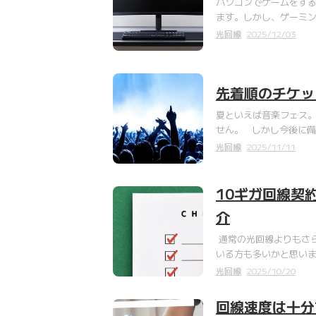
パソコンでゲームをす
ます。しかし、ゲーミ
光回線
2025/12/03
先着順のチケッ
夏といえば音楽フェス
せん。 しかし今後に備
光回線
2025/11/11
10ギガ回線契
介
通常の光回線よりもさら
いる方も多いかと思いま
光回線
2025/10/20
回線速度は十分