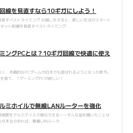
回線を見直すなら10ギガにしよう！
直すベストタイミング 引越しをすると、新しい生活がスタート
ーネット回線を見直すベストタイミング…
ミングPCとは？10ギガ回線で快適に使え
く、本格的なPCゲームが日本でも遊ばれるようになった昨今。
を見て、「ゲーミングPCが欲しい！…
ルミホイルで無線LANルーターを強化
波強度をアルミホイルで強化できる――そんな話を聞いたことは
れが本当であれば、無線LANルータ…