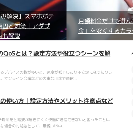
悩み解決】スマホがテ
月額料金だけで選ん
原因と対策｜アダプ
金」を安くするカラ
点も解説
ーのQoSとは？設定方法や役立つシーンを解
するデバイスの数が多いと、速度が低下したり不安定になったりし
す。オンライン会議などの大事な用途で通信…
機の使い方｜設定方法やメリット注意点など
離れた場所だと電波が届きにくく快適に通信できないと困ったことは
な場合の対処法として、無線LAN中…