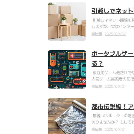
引越しでネット
引越しはネット回線を見
しますが、実はインタ
光回線
2025/09/02
ポータブルゲー
る？
家庭用ゲーム機だけでな
人気ゲーム実況者の配信
光回線
2025/09/01
都市伝説級！ア
無線LANルーターの電
ありませんか？ もしそ
光回線
2025/09/01