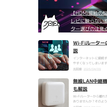
【HDMI接続の
レビに映らない
ター選びの注意
Wi-Fiルータ
NEW
説
インターネットに接続
やすくなってしまいま
光回線
2026/04/09
無線LAN中継
も解説
Wi-Fiルーターから
ありませんか？そのよう
光回線
2026/01/29