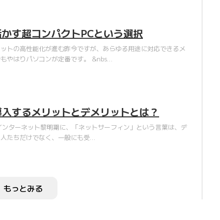
活かす超コンパクトPCという選択
レットの高性能化が進む昨今ですが、あらゆる用途に対応できるメ
もやはりパソコンが定番です。 &nbs…
導入するメリットとデメリットとは？
年のインターネット黎明期に、「ネットサーフィン」という言葉は、デ
な人たちだけでなく、一般にも受…
もっとみる