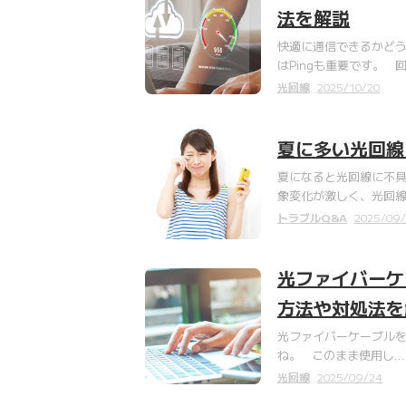
法を解説
快適に通信できるかど
はPingも重要です。 
光回線
2025/10/20
夏に多い光回線
夏になると光回線に不具
象変化が激しく、光回
トラブルQ&A
2025/09
光ファイバーケ
方法や対処法を
光ファイバーケーブルを
ね。 このまま使用し…
光回線
2025/09/24