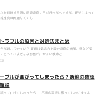
うかを判断する際に回線速度に目が行きがちですが、用途によって
回線速度は問題なくても…
トラブルの原因と対処法まとめ
合が起こりやすい？ 夏場は気温の上昇や湿度の増加、雷など気
線にとってさまざまな影響が出やすい季節と…
/29
ーブルが曲がってしまったら？断線の確認
解説
誤って曲げてしまったら……不測の事態に焦ってしまいますよ