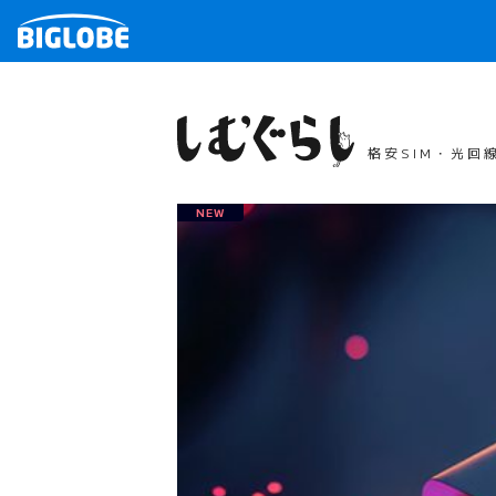
格安SIM・光回
NEW