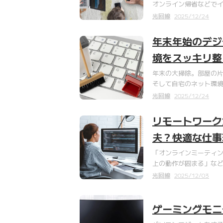
オンライン帰省などで
光回線
2025/12/24
年末年始のデジ
境をスッキリ整
年末の大掃除。部屋の
そして自宅のネット環境
光回線
2025/12/24
リモートワーク
夫？快適な仕事
「オンラインミーティン
上の動作が固まる」など
光回線
2025/12/03
ゲーミングモニ