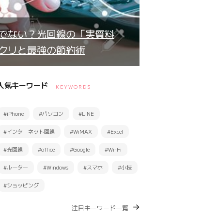
でない？光回線の「実質料
クリと最強の節約術
人気キーワード
KEYWORDS
#iPhone
#パソコン
#LINE
#インターネット回線
#WiMAX
#Excel
#光回線
#office
#Google
#Wi-Fi
#ルーター
#Windows
#スマホ
#小技
#ショッピング
注目キーワード一覧