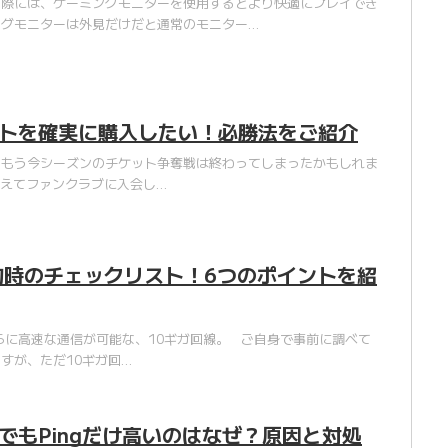
る際には、ゲーミングモニターを使用するとより快適にプレイでき
ングモニターは外見だけだと通常のモニター…
トを確実に購入したい！必勝法をご紹介
。もう今シーズンのチケット争奪戦は終わってしまったかもしれま
えてファンクラブに入会し…
約時のチェックリスト！6つのポイントを紹
に高速な通信が可能な、10ギガ回線。 ご自身で事前に調べて
すが、ただ10ギガ回…
でもPingだけ高いのはなぜ？原因と対処