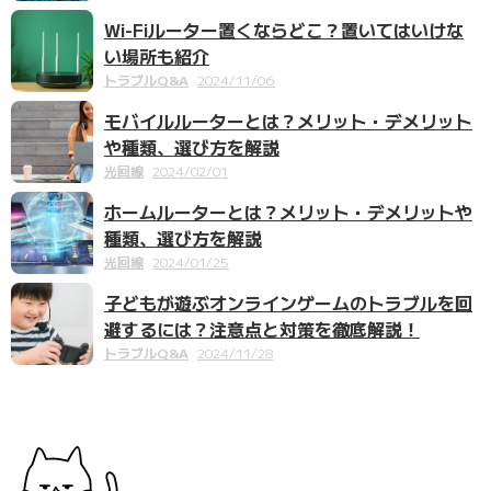
Wi-Fiルーター置くならどこ？置いてはいけな
い場所も紹介
トラブルQ&A
2024/11/06
モバイルルーターとは？メリット・デメリット
や種類、選び方を解説
光回線
2024/02/01
ホームルーターとは？メリット・デメリットや
種類、選び方を解説
光回線
2024/01/25
子どもが遊ぶオンラインゲームのトラブルを回
避するには？注意点と対策を徹底解説！
トラブルQ&A
2024/11/28