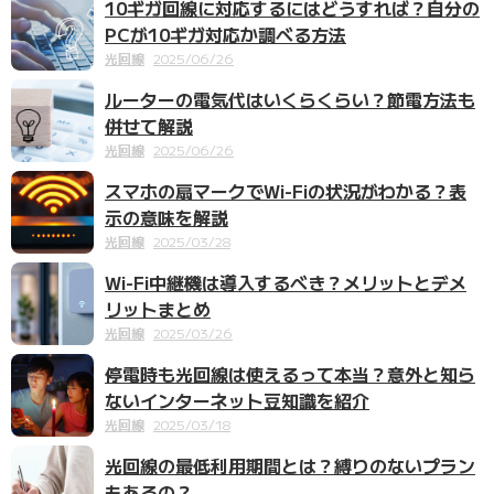
10ギガ回線に対応するにはどうすれば？自分の
PCが10ギガ対応か調べる方法
光回線
2025/06/26
ルーターの電気代はいくらくらい？節電方法も
併せて解説
光回線
2025/06/26
スマホの扇マークでWi-Fiの状況がわかる？表
示の意味を解説
光回線
2025/03/28
Wi-Fi中継機は導入するべき？メリットとデメ
リットまとめ
光回線
2025/03/26
停電時も光回線は使えるって本当？意外と知ら
ないインターネット豆知識を紹介
光回線
2025/03/18
光回線の最低利用期間とは？縛りのないプラン
もあるの？