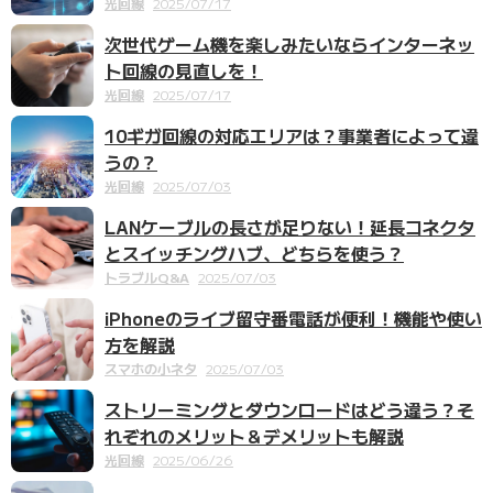
光回線
2025/07/17
次世代ゲーム機を楽しみたいならインターネッ
ト回線の見直しを！
光回線
2025/07/17
10ギガ回線の対応エリアは？事業者によって違
うの？
光回線
2025/07/03
LANケーブルの長さが足りない！延長コネクタ
とスイッチングハブ、どちらを使う？
トラブルQ&A
2025/07/03
iPhoneのライブ留守番電話が便利！機能や使い
方を解説
スマホの小ネタ
2025/07/03
ストリーミングとダウンロードはどう違う？そ
れぞれのメリット＆デメリットも解説
光回線
2025/06/26