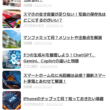
光回線
2025/03/14
スマホの空き容量が足りない！写真の保存先は
どこにするのがいい？
スマホの小ネタ
2025/03/14
マンファミって何？メリットや注意点を解説
光回線
2025/03/06
3つの生成AIを整理しよう！ChatGPT、
Gemini、Copilotの違いと特徴
アプリ紹介
2025/03/06
スマートホーム化に光回線は必須？最新スマー
ト家電とあわせて解説！
光回線
2025/03/06
iPhoneのチップって何？知っておきたい基礎
スマホの小ネタ
2025/02/28