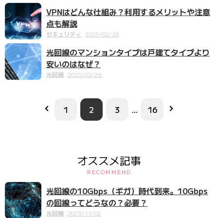
VPNはどんな仕組み？利用するメリットや注意
点も解説
セキュリティ
2025/02/28
光回線のマンションタイプは戸建てタイプより
安いのはなぜ？
光回線
2025/02/26
1
2
3
...
16
オススメ記事
RECOMMEND
光回線の10Gbps（ギガ）時代到来。10Gbps
の回線ってどうなの？必要？
光回線
2023/11/02