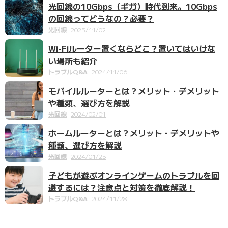
光回線の10Gbps（ギガ）時代到来。10Gbps
の回線ってどうなの？必要？
光回線
2023/11/02
Wi-Fiルーター置くならどこ？置いてはいけな
い場所も紹介
トラブルQ&A
2024/11/06
モバイルルーターとは？メリット・デメリット
や種類、選び方を解説
光回線
2024/02/01
ホームルーターとは？メリット・デメリットや
種類、選び方を解説
光回線
2024/01/25
子どもが遊ぶオンラインゲームのトラブルを回
避するには？注意点と対策を徹底解説！
トラブルQ&A
2024/11/28