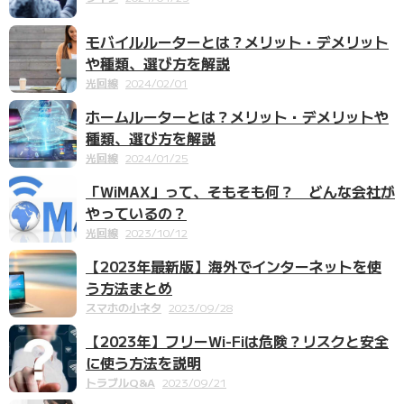
モバイルルーターとは？メリット・デメリット
や種類、選び方を解説
光回線
2024/02/01
ホームルーターとは？メリット・デメリットや
種類、選び方を解説
光回線
2024/01/25
「WiMAX」って、そもそも何？ どんな会社が
やっているの？
光回線
2023/10/12
【2023年最新版】海外でインターネットを使
う方法まとめ
スマホの小ネタ
2023/09/28
【2023年】フリーWi-Fiは危険？リスクと安全
に使う方法を説明
トラブルQ&A
2023/09/21