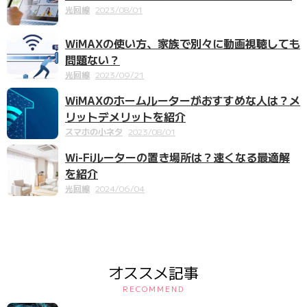
光回線
2023/08/01
WiMAXの使い方、家族で別々に動画視聴しても
問題ない？
光回線
2023/09/21
WiMAXのホームルーターがおすすめな人は？メ
リットデメリットを紹介
スマホの小ネタ
2023/08/01
Wi-Fiルーターの置き場所は？速くなる最適解
を紹介
光回線
2024/06/04
オススメ記事
RECOMMEND