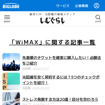
サービス
企業情報
格安SIM・光回線の情報メディア
「WiMAX」
に関する
記事一覧
先着順のチケットを確実に購入したい！必勝法
をご紹介
光回線
2025/11/11
光回線を安く契約するには？5つのチェックポ
イントを紹介！
光回線
2024/05/30
ストレス発散する方法20選！自分を労わろう
ライフ
2024/04/23