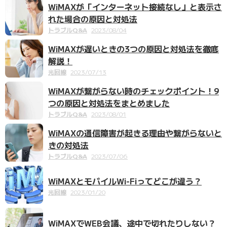
WiMAXが「インターネット接続なし」と表示さ
れた場合の原因と対処法
トラブルQ&A
2023/08/04
WiMAXが遅いときの3つの原因と対処法を徹底
解説！
光回線
2023/07/13
WiMAXが繋がらない時のチェックポイント！9
つの原因と対処法をまとめました
トラブルQ&A
2023/08/01
WiMAXの通信障害が起きる理由や繋がらないと
きの対処法
トラブルQ&A
2023/07/06
WiMAXとモバイルWi-Fiってどこが違う？
光回線
2023/01/20
WiMAXでWEB会議、途中で切れたりしない？