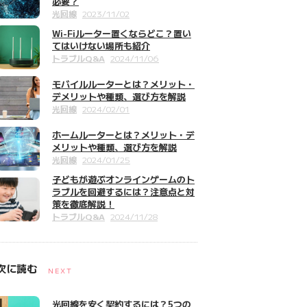
必要？
光回線
2023/11/02
Wi-Fiルーター置くならどこ？置い
てはいけない場所も紹介
トラブルQ&A
2024/11/06
モバイルルーターとは？メリット・
デメリットや種類、選び方を解説
光回線
2024/02/01
ホームルーターとは？メリット・デ
メリットや種類、選び方を解説
光回線
2024/01/25
子どもが遊ぶオンラインゲームのト
ラブルを回避するには？注意点と対
策を徹底解説！
トラブルQ&A
2024/11/28
次に読む
NEXT
光回線を安く契約するには？5つの