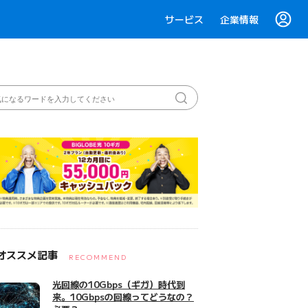
サービス
企業情報
オススメ記事
RECOMMEND
光回線の10Gbps（ギガ）時代到
来。10Gbpsの回線ってどうなの？