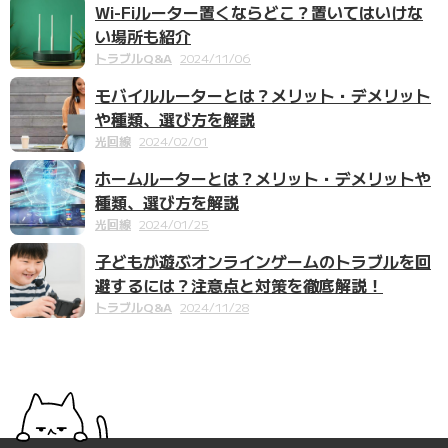
Wi-Fiルーター置くならどこ？置いてはいけな
い場所も紹介
トラブルQ&A
2024/11/06
モバイルルーターとは？メリット・デメリット
や種類、選び方を解説
光回線
2024/02/01
ホームルーターとは？メリット・デメリットや
種類、選び方を解説
光回線
2024/01/25
子どもが遊ぶオンラインゲームのトラブルを回
避するには？注意点と対策を徹底解説！
トラブルQ&A
2024/11/28