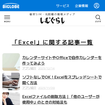
サービス
企業情報
格安SIM・光回線の情報メディア
「Excel」
に関する
記事一覧
カレンダーサイトやOfficeで自作カレンダーを
作ってみよう
アプリ紹介
2023/12/14
ソフトなしでOK！Excelをスプレッドシートで
開く方法
アプリ紹介
2023/11/09
Excelファイルの削除方法｜「他のユーザーが
使用中」のときの対処法も