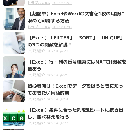
トラブルQ&A
2023/11/02
【超簡単】ExcelやWordの文書を1枚の用紙に
収めて印刷する方法
トラブルQ&A
2023/10/12
【Excel】「FILTER」「SORT」「UNIQUE」
の3つの関数を解説！
アプリ紹介
2023/09/28
【Excel】行・列の番号検索にはMATCH関数を
使おう
アプリ紹介
2023/09/21
初心者向け！Excelでデータを扱うときに知っ
ておきたい用語辞典
アプリ紹介
2023/09/14
【Excel】条件に合った列を別シートに抜き出
し、並べ替えを行う
アプリ紹介
2023/09/07