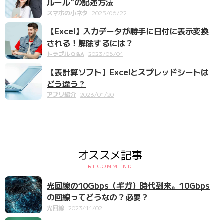
ルール”の記述方法
スマホの小ネタ
2023/06/22
【Excel】入力データが勝手に日付に表示変換
される！解除するには？
トラブルQ&A
2023/06/01
【表計算ソフト】Excelとスプレッドシートは
どう違う？
アプリ紹介
2023/01/20
オススメ記事
RECOMMEND
光回線の10Gbps（ギガ）時代到来。10Gbps
の回線ってどうなの？必要？
光回線
2023/11/02