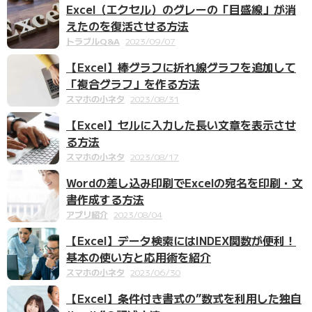
Excel（エクセル）のグレーの「目盛線」が消
えたのを復活させる方法
トラブルQ&A
2023/09/07
【Excel】棒グラフに折れ線グラフを追加して
「複合グラフ」を作る方法
スマホの小ネタ
2023/08/31
【Excel】セルに入力した長い文章を表示させ
る方法
スマホの小ネタ
2023/08/17
Wordの差し込み印刷でExcelの宛名を印刷・文
書作成する方法
アプリ紹介
2023/08/04
【Excel】データ検索にはINDEX関数が便利！
基本の使い方と応用術を紹介
スマホの小ネタ
2023/06/30
【Excel】条件付き書式の”数式を利用した独自