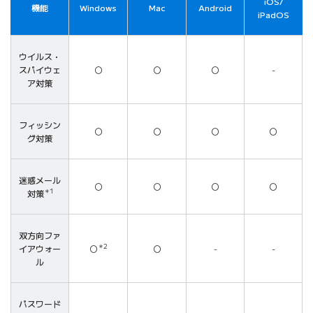
iOS/
機能
Windows
Mac
Android
iPadOS
ウイルス・
スパイウェ
〇
〇
〇
-
ア対策
フィッシン
〇
〇
〇
〇
グ対策
迷惑メール
〇
〇
〇
〇
＊1
対策
双方向ファ
＊2
イアウォー
〇
〇
-
-
ル
パスワード