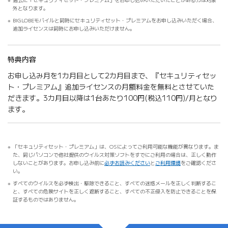
外となります。
BIGLOBEモバイルと同時にセキュリティセット・プレミアムをお申し込みいただく場合、
追加ライセンスは同時にお申し込みいただけません。
特典内容
お申し込み月を1カ月目として2カ月目まで、『セキュリティセッ
ト・プレミアム』追加ライセンスの月額料金を無料とさせていた
だきます。3カ月目以降は1台あたり100円(税込110円)/月となり
ます。
「セキュリティセット・プレミアム」は、OSによってご利用可能な機能が異なります。ま
た、同じパソコンで他社提供のウイルス対策ソフトをすでにご利用の場合は、正しく動作
しないことがあります。お申し込み前に
必ずお読みください
と
ご利用環境
をご確認くださ
い。
すべてのウイルスを必ず検出・駆除できること、すべての迷惑メールを正しく判断するこ
と、すべての危険サイトを正しく遮断すること、すべての不正侵入を防止できることを保
証するものではありません。