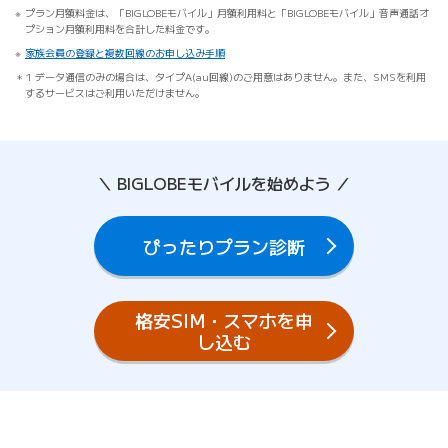
プラン月額料金は、「BIGLOBEモバイル」月額利用料と「BIGLOBEモバイル」音声通話オ
プション月額利用料を合計した料金です。
家族会員の登録と複数回線のお申し込み手順
1 データ通信のみの場合は、タイプA(au回線)のご用意はありません。また、SMSを利用
するサービスはご利用いただけません。
＼ BIGLOBEモバイルを始めよう ／
ぴったりプラン診断
格安SIM・スマホを申
し込む