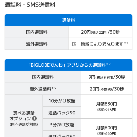
通話料・SMS送信料
通話料
国内通話料
20円
/30秒
(税込22円)
海外通話料
国・地域により異なります
＊1
「BIGLOBEでんわ」アプリからの通話料
＊2
国内通話料
9円
/30秒
(税込9.9円)
海外通話料
＊3
20円
/30秒
(不課税)
10分かけ
放題
月額830円
(税込913円)
通話パック90
選べる通話
オプション
3分かけ
放題
(国内通話が対象)
月額600円
(税込660円)
通話パック60