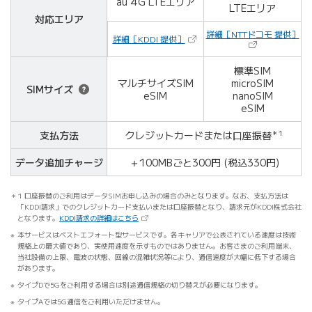
au 4G
LTEエリア
LTEエリア
対応エリア
（
詳細［NTTドコモ 提供］
（新しいタブで開きます）
詳細［KDDI 提供］
標準SIM
マルチサイズSIM
microSIM
SIM
サイズ
eSIM
nanoSIM
eSIM
支払方法
クレジットカード
または口座振替
＊1
データ
追加
チャージ
＋100MBごと300円
(税込330円)
1 口座振替のご利用はデータSIMお申し込みの場合のみとなります。なお、支払方法は
「KDDI請求」でのクレジットカード支払いまたは口座振替となり、請求元がKDDI株式会社
（新しいタブで開きます）
となります。
KDDI請求の詳細はこちら
本サービスはベストエフォート型サービスです。各キャリアで公表されている速度は技術
規格上の最大値であり、実使用速度を示すものではありません。お客さまのご利用端末、
当社設備の上限、電波の状態、回線の混雑状況等により、通信速度が大幅に低下する場合
があります。
タイプDで5Gをご利用する場合は別途通信規格の切り替えが必要になります。
タイプAでは5G通信をご利用いただけません。