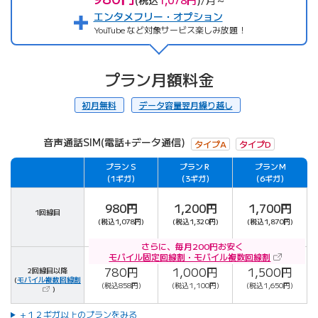
(税込
1,078円
)
/月～
エンタメフリー・オプション
YouTube など対象サービス楽しみ放題！
プラン月額料金
初月無料
データ容量翌月繰り越し
音声通話SIM(電話+データ通信)
タイプA
タイプD
プランＳ
プランＲ
プランＭ
対象
（1ギガ）
（3ギガ）
（6ギガ）
980円
1,200円
1,700円
1回線目
(税込1,078円)
(税込1,320円)
(税込1,870円)
さらに、毎月200円お安く
（新しいタ
モバイル固定回線割・モバイル複数回線割
780円
1,000円
1,500円
2回線目以降
（新しいタブで開きます）
(
モバイル複数
回線割
(税込858円)
(税込1,100円)
(税込1,650円)
)
+１２ギガ以上のプランをみる