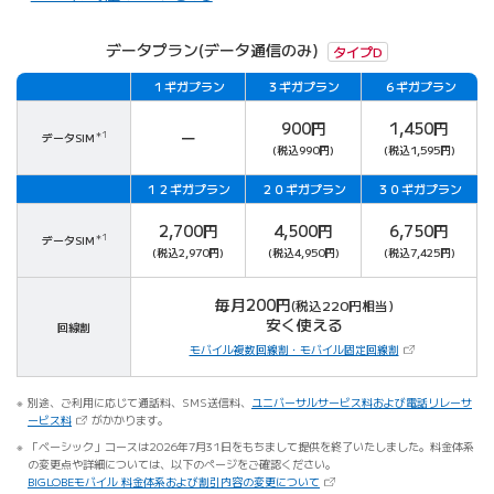
データプラン(データ通信のみ)
タイプD
１ギガ
プラン
３ギガ
プラン
６ギガ
プラン
対象
900円
1,450円
ー
データSIM
＊1
(税込990円)
(税込1,595円)
１２ギガ
プラン
２０ギガ
プラン
３０ギガ
プラン
対象
2,700円
4,500円
6,750円
データSIM
＊1
(税込2,970円)
(税込4,950円)
(税込7,425円)
毎月200円
(税込220円相当)
安く使える
回線割
（新しいタブで開
モバイル複数回線割・モバイル固定回線割
別途、ご利用に応じて通話料、SMS送信料、
ユニバーサルサービス料および電話リレーサ
（新しいタブで開きます）
ービス料
がかかります。
「ベーシック」コースは2026年7月31日をもちまして提供を終了いたしました。料金体系
の変更点や詳細については、以下のページをご確認ください。
（新しいタブで開きます）
BIGLOBEモバイル 料金体系および割引内容の変更について