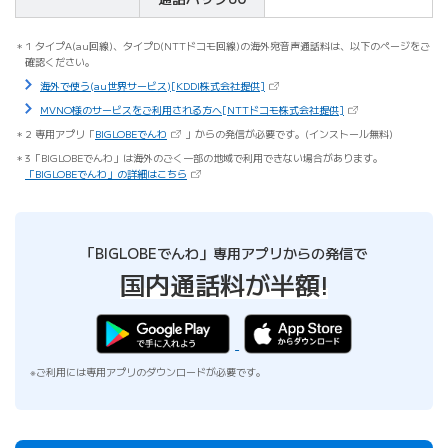
1 タイプA(au回線)、タイプD(NTTドコモ回線)の海外宛音声通話料は、以下のページをご
確認ください。
（新しいタブで開きます）
海外で使う(au世界サービス)[KDDI株式会社提供]
（新しいタブで開きま
MVNO様のサービスをご利用される方へ[NTTドコモ株式会社提供]
（新しいタブで開きます）
2 専用アプリ「
BIGLOBEでんわ
」からの発信が必要です。(インストール無料)
3「BIGLOBEでんわ」は海外のごく一部の地域で利用できない場合があります。
（新しいタブで開きます）
「BIGLOBEでんわ」の詳細はこちら
「BIGLOBEでんわ」専用アプリからの発信で
国内通話料が半額!
※ご利用には専用アプリのダウンロードが必要です。