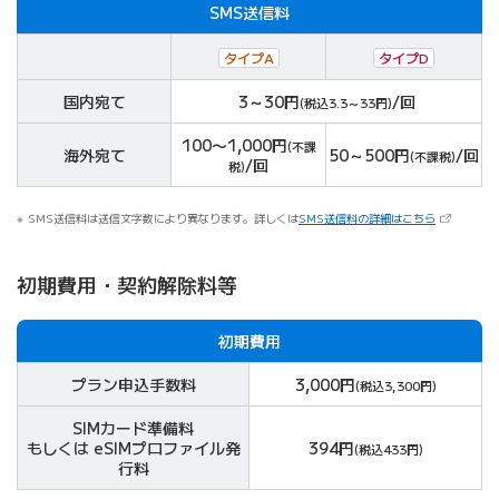
SMS送信料
タイプA
タイプD
対象
国内宛て
3～30円
/回
(税込3.3～33円)
100〜1,000円
(不課
海外宛て
50～500円
/回
(不課税)
/回
税)
（新しいタ
SMS送信料は送信文字数により異なります。詳しくは
SMS送信料の詳細はこちら
初期費用・契約解除料等
初期費用
プラン申込手数料
3,000円
(税込3,300円)
SIMカード準備料
もしくは eSIMプロファイル発
394円
(税込433円)
行料