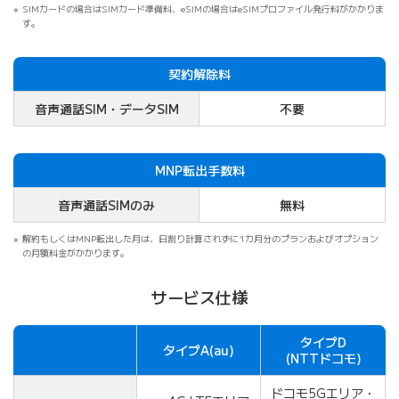
SIMカードの場合はSIMカード準備料、eSIMの場合はeSIMプロファイル発行料がかかりま
す。
契約解除料
音声通話SIM・データSIM
不要
MNP転出手数料
音声通話SIMのみ
無料
解約もしくはMNP転出した月は、日割り計算されずに1カ月分のプランおよびオプション
の月額料金がかかります。
サービス仕様
タイプD
タイプA
(au)
項目
(NTTドコモ)
ドコモ5Gエリア・