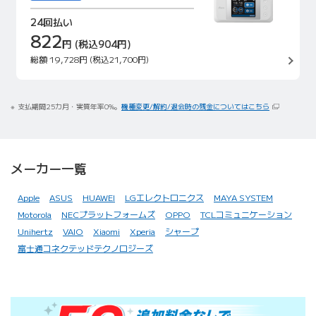
24回払い
822
円
(税込904円)
総額
19,728円
(税込21,700円)
支払期間25カ月・実質年率0%。
機種変更/解約/退会時の残金についてはこちら
メーカー一覧
Apple
ASUS
HUAWEI
LGエレクトロニクス
MAYA SYSTEM
Motorola
NECプラットフォームズ
OPPO
TCLコミュニケーション
Unihertz
VAIO
Xiaomi
Xperia
シャープ
富士通コネクテッドテクノロジーズ