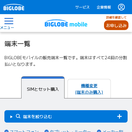
サービス
企業情報
詳細を確認して
お申し込み
メニュー
端末一覧
BIGLOBEモバイルの販売端末一覧です。端末はすべて24回の分割
払いとなります。
機種変更
SIMとセット購入
(端末のみ購入)
端末を絞り込む
（ページ内リンク）
（ページ内リンク）
（ペ
スマートフォン
タブレット・ルーター
メーカー別