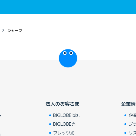
シャープ
びっぷるのページ
法人のお客さま
企業情
BIGLOBE biz.
企
ア
BIGLOBE光
ブ
フレッツ光
サ
し