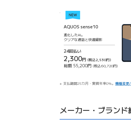
AQUOS sense10
進化したAI。
クリアな通話と快適撮影
24回払い
2,300
円
(税込2,530円)
総額
55,200円
(税込60,720円)
支払期間25カ月・実質年率0%。
機種変更
メーカー・ブランド