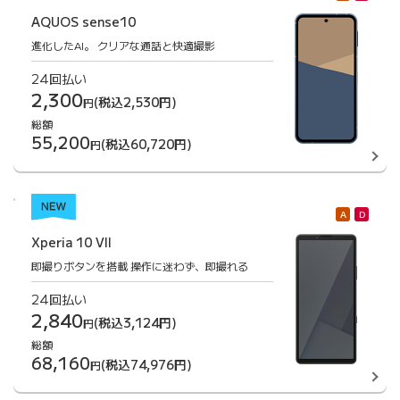
AQUOS sense10
進化したAI。
クリアな通話と快適撮影
24回払い
2,300
(税込2,530円)
円
総額
55,200
(税込60,720円)
円
A
D
Xperia 10 VII
即撮りボタンを搭載
操作に迷わず、即撮れる
24回払い
2,840
(税込3,124円)
円
総額
68,160
(税込74,976円)
円