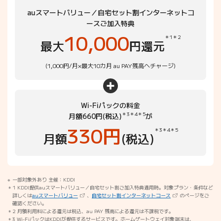
auスマートバリュー／自宅セット割インターネットコ
ースご加入特典
10,000
＊1
＊2
最大
円還元
(1,000円/月×最大10カ月 au PAY残高へチャージ)
Wi-Fiパックの料金
＊3
＊4
＊5
月額660円(税込)
が
330円
＊3
＊4
＊5
月額
(税込)
一部対象外あり 主催：KDDI
1 KDDI提供auスマートバリュー／自宅セット割ご加入特典適用時。対象プラン・条件など
（新しいタブで開きます）
（新しいタブで開きま
詳しくは
auスマートバリュー
、
自宅セット割インターネットコース
のページをご
確認ください。
2 月額利用料による還元は税込、au PAY 残高による還元は不課税です。
3 Wi-FiパックはKDDIが提供するサービスです。ホームゲートウェイ対象端末は、