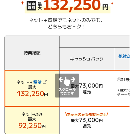
ネット＋電話でもネットのみでも、
どちらもおトク！
特典総額
他社か
キャッシュバック
合計最大
（新しいタブで開きます）
ネット＋
電話
73,000
最大
円
最大
(最大10,
132,250
還元
円
チャージ＋
大
ネットのみ
ネットのみでもおトク！
最大
73,000
最大
円
92,250
還元
円