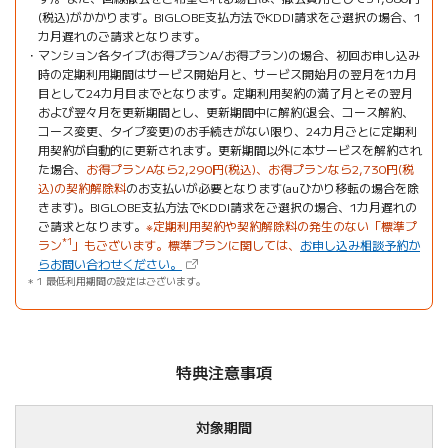
(税込)がかかります。BIGLOBE支払方法でKDDI請求をご選択の場合、1
カ月遅れのご請求となります。
マンション各タイプ(お得プランA/お得プラン)の場合、初回お申し込み
時の定期利用期間はサービス開始月と、サービス開始月の翌月を1カ月
目として24カ月目までとなります。定期利用契約の満了月とその翌月
および翌々月を更新期間とし、更新期間中に解約(退会、コース解約、
コース変更、タイプ変更)のお手続きがない限り、24カ月ごとに定期利
用契約が自動的に更新されます。更新期間以外に本サービスを解約され
た場合、
お得プランAなら2,290円(税込)、お得プランなら2,730円(税
込)の契約解除料
のお支払いが必要となります(auひかり移転の場合を除
きます)。BIGLOBE支払方法でKDDI請求をご選択の場合、1カ月遅れの
ご請求となります。
※定期利用契約や契約解除料の発生のない「標準プ
*1
ラン
」もございます。標準プランに関しては、
お申し込み相談予約か
（新しいタブで開きます）
らお問い合わせください。
1 最低利用期間の設定はございます。
特典注意事項
対象期間