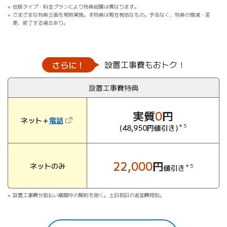
住居タイプ・料金プランにより特典総額は異なります。
さまざまな特典企画を常時実施。本特典は現在有効なもの。予告なく、特典の増減・変
更、終了する場合あり。
設置工事費もおトク！
さらに！
設置工事費特典
実質
0
円
（新しいタブで開きます）
ネット＋
電話
＊5
(48,950円値引き)
22,000
円
ネットのみ
＊5
値引き
設置工事費分割払い期間中の解約を除く。土日祝日の追加費用別。