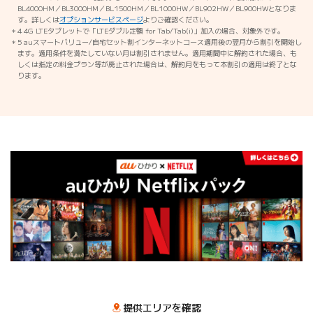
BL4000HM／BL3000HM／BL1500HM／BL1000HW／BL902HW／BL900HWとなりま
す。詳しくは
オプションサービスページ
よりご確認ください。
4 4G LTEタブレットで「LTEダブル定額 for Tab/Tab(i)」加入の場合、対象外です。
5 auスマートバリュー/自宅セット割インターネットコース適用後の翌月から割引を開始し
ます。適用条件を満たしていない月は割引されません。適用期間中に解約された場合、も
しくは指定の料金プラン等が廃止された場合は、解約月をもって本割引の適用は終了とな
ります。
提供エリアを確認