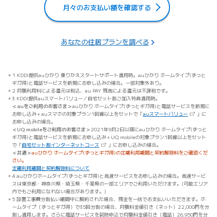
月々のお支払い額を確認する
あなたの住居プランを調べる
1 KDDI提供auひかり 乗りかえスタートサポート適用時。auひかり ホームタイプ(ずっと
ギガ得)と電話サービスを新規にお申し込みの場合。一部対象外あり。
2 月額利用料による還元は税込、au PAY 残高による還元は不課税です。
3 KDDI提供auスマートバリュー／自宅セット割ご加入特典適用時。
＜auをご利用のお客さま＞
auひかり ホームタイプ(ずっとギガ得)と電話サービスを新規に
（新しいタブ
お申し込み＋auスマホの対象プラン1回線以上をセットで「
auスマートバリュー
」に
お申し込みの場合。
＜UQ mobileをご利用のお客さま＞
2021年9月2日以降にauひかり ホームタイプ(ずっと
ギガ得)と電話サービスを新規にお申し込み＋UQ mobileの対象プラン1回線以上をセット
（新しいタブで開きます）
で「
自宅セット割インターネットコース
」にお申し込みの場合。
＜共通＞
auひかり ホームタイプ(ずっとギガ得)の定期利用期間と契約解除料をご確認くだ
さい。
定期利用期間と契約解除料について
4 auひかりホームタイプ(ずっとギガ得)と高速サービスをお申し込みの場合。高速サービ
スは東京都・神奈川県・埼玉県・千葉県の一部エリアでご利用いただけます。(可能エリア
内でもご利用になれない場合があります。)
5 設置工事費分割払い期間中に解約された場合、残金を一括でお支払いいただきます。ホ
ームタイプ（ずっとギガ得）で35回分割の場合、月額料金値引き（ネット）22,000円を分
割し適用します。さらに電話サービスを同時申込で月額料金値引き（電話）26,950円を分