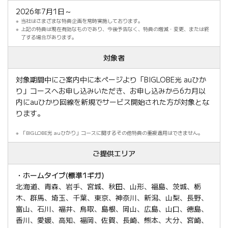
2026年7月1日～
当社はさまざまな特典企画を常時実施しております。
上記の特典は現在有効なものであり、今後予告なく、特典の増減・変更、または終
了する場合があります。
対象者
対象期間中にご案内中に本ページより「BIGLOBE光 auひか
り」コースへお申し込みいただき、お申し込みから6カ月以
内にauひかり回線を新規でサービス開始された方が対象とな
ります。
「BIGLOBE光 auひかり」コースに関するその他特典の重複適用はできません。
ご提供エリア
・ホームタイプ(標準1ギガ)
北海道、青森、岩手、宮城、秋田、山形、福島、茨城、栃
木、群馬、埼玉、千葉、東京、神奈川、新潟、山梨、長野、
富山、石川、福井、鳥取、島根、岡山、広島、山口、徳島、
香川、愛媛、高知、福岡、佐賀、長崎、熊本、大分、宮崎、