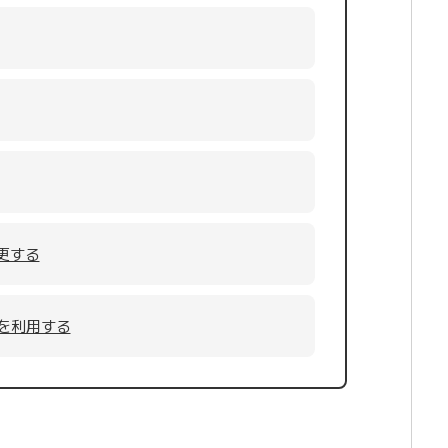
更する
k」を利用する