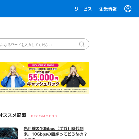
サービス
企業情報
オススメ記事
RECOMMEND
光回線の10Gbps（ギガ）時代到
来。10Gbpsの回線ってどうなの？