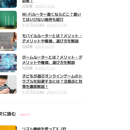
必要？
光回線
2023/11/02
Wi-Fiルーター置くならどこ？置い
てはいけない場所も紹介
トラブルQ&A
2024/11/06
モバイルルーターとは？メリット・
デメリットや種類、選び方を解説
光回線
2024/02/01
ホームルーターとは？メリット・デ
メリットや種類、選び方を解説
光回線
2024/01/25
子どもが遊ぶオンラインゲームのト
ラブルを回避するには？注意点と対
策を徹底解説！
トラブルQ&A
2024/11/28
次に読む
NEXT
リスト機能を使ってX（旧