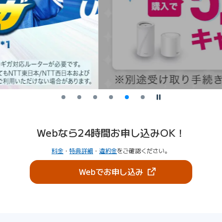
停止
Webなら24時間お申し込みOK！
料金
・
特典詳細
・
違約金
をご確認ください。
（新しいタブで開きま
Webでお申し込み