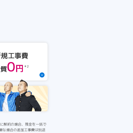
新規工事費
0
円
実質
＊2
間中に解約の場合、残金を一括で
必要な場合の追加工事費は別途