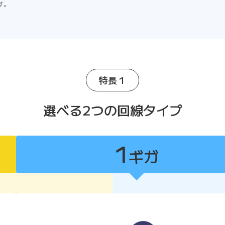
す。
特長１
選べる2つの回線タイプ
1
ギガ
1ギガ