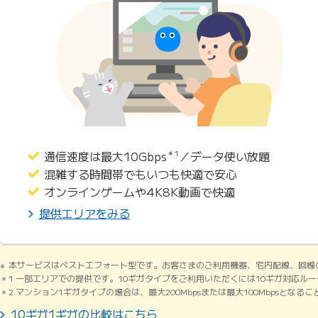
通信速度は最大10Gbps
＊1
／データ使い放題
混雑する時間帯でもいつも快適で安心
オンラインゲームや4K8K動画で快適
提供エリアをみる
本サービスはベストエフォート型です。お客さまのご利用機器、宅内配線、回線
1 一部エリアでの提供です。10ギガタイプをご利用いただくには10ギガ対応ル
2 マンション1ギガタイプの場合は、最大200Mbpsまたは最大100Mbpsとなる
10ギガ1ギガの比較はこちら