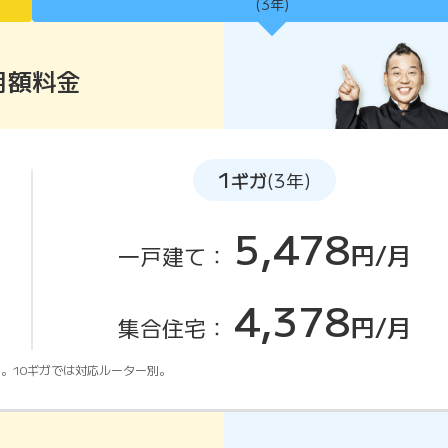
(3年)
月額料金
1
ギガ
(3年)
5,478
円/月
一戸建て：
4,378
円/月
集合住宅：
。10ギガでは対応ルーター別。