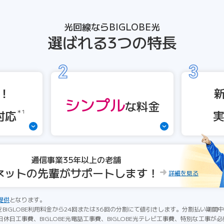
光回線ならBIGLOBE光
選ばれる3つの特長
！
シンプル
な
料金
対応
＊1
通信事業35年以上の老舗
ネットの先輩がサポートします！
詳細を見る
提供
となります。
をBIGLOBE利用料金から24回または36回の分割にて値引きします。分割払い期
休日工事費、BIGLOBE光電話工事費、BIGLOBE光テレビ工事費、特別な工事が