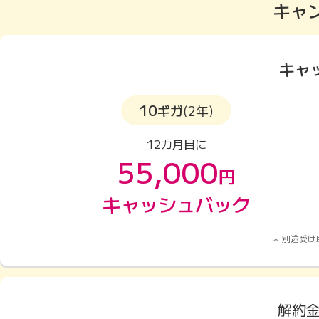
キャ
キャ
10
ギガ
(2年)
12カ月目に
55,000
円
キャッシュバック
別途受け
解約