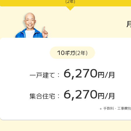
(2年)
10
ギガ
(2年)
6,270
円/月
一戸建て：
6,270
円/月
集合住宅：
手数料・工事費別