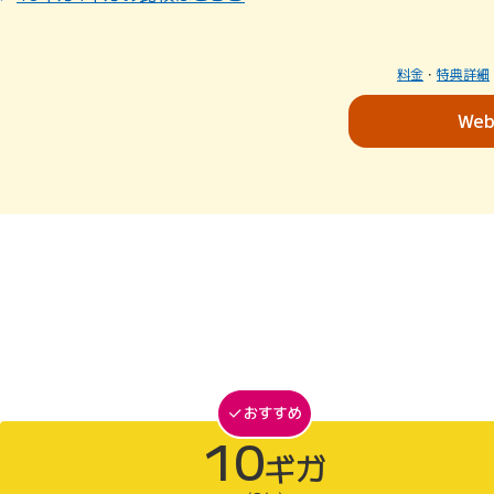
料金
・
特典詳細
We
10
ギガ
10ギガがおすすめ