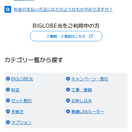
料金の支払い方法にはどのようなものがありますか？
BIGLOBE光をご利用中の方
（新しいタブで開きます）
ご質問・ご相談はこちら
カテゴリ一覧から探す
（ページ内リンク）
（ページ内
BIGLOBE光
キャンペーン・割引
（ページ内リンク）
（ページ内リンク）
料金
工事・接続
（ページ内リンク）
（ページ内リンク）
セット割引
お申し込み
（ページ内リンク）
（ページ内リ
手続き
無線LANルーター
（ページ内リンク）
オプション