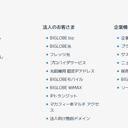
法人のお客さま
企業情
BIGLOBE biz.
企
ア
BIGLOBE光
ブ
フレッツ光
サ
し
プロバイダサービス
ニ
光回線用 固定IPアドレス
採
BIGLOBEモバイル
BIG
BIGLOBE WiMAX
ソ
IPトランジット
マカフィー®マルチ アクセ
ス
法人向け独自ドメイン