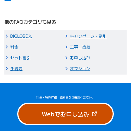
他のFAQカテゴリも見る
BIGLOBE光
キャンペーン・割引
料金
工事・接続
セット割引
お申し込み
手続き
オプション
料金
・
特典詳細
・
違約金
をご確認ください。
（新しいタブで
Webでお申し込み