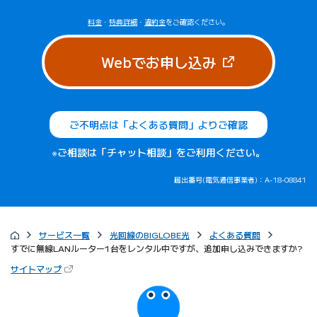
料金
・
特典詳細
・
違約金
をご確認ください。
（新しいタブで
Webでお申し込み
ご不明点は「よくある質問」よりご確認
※ご相談は「チャット相談」をご利用ください。
届出番号(電気通信事業者)：A-18-08841
サービス一覧
光回線のBIGLOBE光
よくある質問
すでに無線LANルーター1台をレンタル中ですが、追加申し込みできますか?
（新しいタブで開きます）
サイトマップ
びっぷるのページ