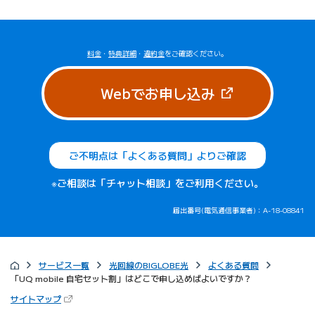
料金
・
特典詳細
・
違約金
をご確認ください。
（新しいタブで
Webでお申し込み
ご不明点は「よくある質問」よりご確認
※ご相談は「チャット相談」をご利用ください。
届出番号(電気通信事業者)：A-18-08841
サービス一覧
光回線のBIGLOBE光
よくある質問
「UQ mobile 自宅セット割」はどこで申し込めばよいですか？
（新しいタブで開きます）
サイトマップ
びっぷるのページ