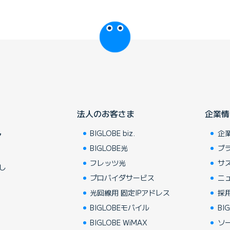
びっぷるのページ
法人のお客さま
企業情
BIGLOBE biz.
企
ア
BIGLOBE光
ブ
フレッツ光
サ
し
プロバイダサービス
ニ
光回線用 固定IPアドレス
採
BIGLOBEモバイル
BIG
BIGLOBE WiMAX
ソ