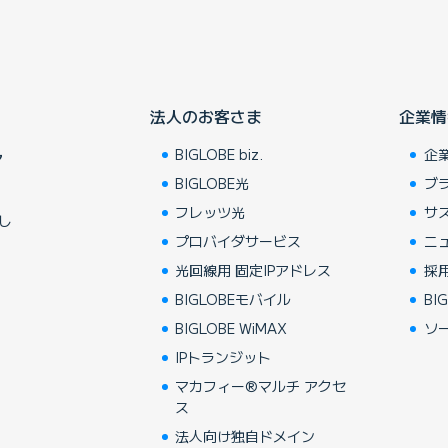
法人のお客さま
企業情
BIGLOBE biz.
企
ア
BIGLOBE光
ブ
フレッツ光
サ
し
プロバイダサービス
ニ
光回線用 固定IPアドレス
採
BIGLOBEモバイル
BIG
BIGLOBE WiMAX
ソ
IPトランジット
マカフィー®マルチ アクセ
ス
法人向け独自ドメイン