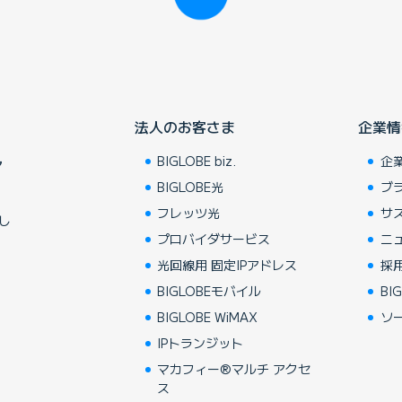
法人のお客さま
企業情
BIGLOBE biz.
企
ア
BIGLOBE光
ブ
フレッツ光
サ
し
プロバイダサービス
ニ
光回線用 固定IPアドレス
採
BIGLOBEモバイル
BIG
BIGLOBE WiMAX
ソ
IPトランジット
マカフィー®マルチ アクセ
ス