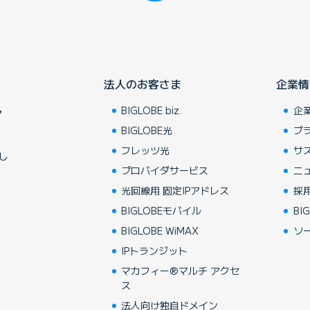
法人のお客さま
企業情
BIGLOBE biz.
企
ア
BIGLOBE光
ブ
フレッツ光
サ
し
プロバイダサービス
ニ
光回線用 固定IPアドレス
採
BIGLOBEモバイル
BIG
BIGLOBE WiMAX
ソ
IPトランジット
マカフィー®マルチ アクセ
ス
法人向け独自ドメイン