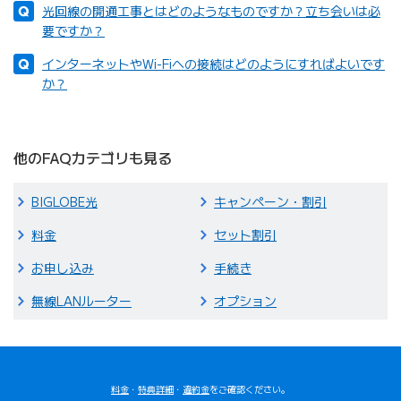
光回線の開通工事とはどのようなものですか？立ち会いは必
要ですか？
インターネットやWi-Fiへの接続はどのようにすればよいです
か？
他のFAQカテゴリも見る
BIGLOBE光
キャンペーン・割引
料金
セット割引
お申し込み
手続き
無線LANルーター
オプション
料金
・
特典詳細
・
違約金
をご確認ください。