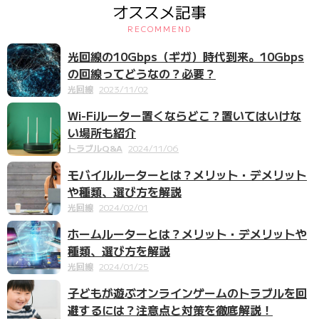
オススメ記事
RECOMMEND
光回線の10Gbps（ギガ）時代到来。10Gbps
の回線ってどうなの？必要？
光回線
2023/11/02
Wi-Fiルーター置くならどこ？置いてはいけな
い場所も紹介
トラブルQ&A
2024/11/06
モバイルルーターとは？メリット・デメリット
や種類、選び方を解説
光回線
2024/02/01
ホームルーターとは？メリット・デメリットや
種類、選び方を解説
光回線
2024/01/25
子どもが遊ぶオンラインゲームのトラブルを回
避するには？注意点と対策を徹底解説！