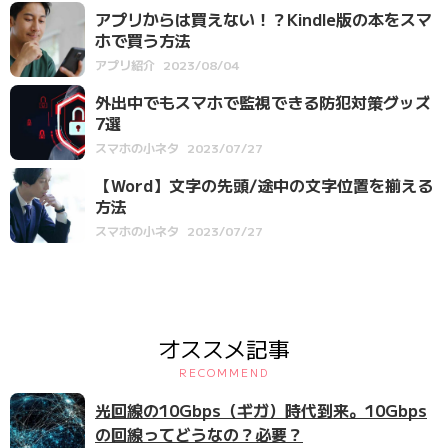
アプリからは買えない！？Kindle版の本をスマ
ホで買う方法
アプリ紹介
2023/08/04
外出中でもスマホで監視できる防犯対策グッズ
7選
スマホの小ネタ
2023/07/27
【Word】文字の先頭/途中の文字位置を揃える
方法
スマホの小ネタ
2023/07/27
オススメ記事
RECOMMEND
光回線の10Gbps（ギガ）時代到来。10Gbps
の回線ってどうなの？必要？