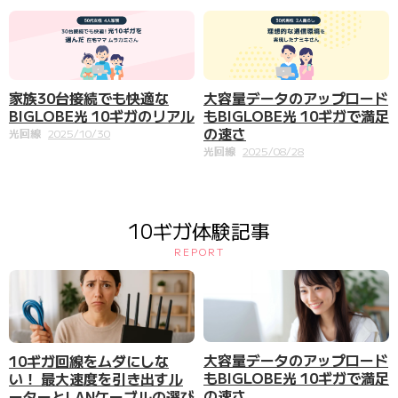
家族30台接続でも快適な
大容量データのアップロード
BIGLOBE光 10ギガのリアル
もBIGLOBE光 10ギガで満足
の速さ
光回線
2025/10/30
光回線
2025/08/28
10ギガ体験記事
REPORT
大容量データのアップロード
10ギガ回線をムダにしな
もBIGLOBE光 10ギガで満足
い！ 最大速度を引き出すル
の速さ
ーターとLANケーブルの選び