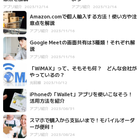
アプリ紹介
2023/12/14
アプリ紹介
2023/12/14
Amazon.comで個人輸入する方法！使い方や注
意点を解説
アプリ紹介
2023/11/16
Google Meetの画面共有は3種類！それぞれ解
説
アプリ紹介
2023/11/16
「WiMAX」って、そもそも何？ どんな会社が
やっているの？
光回線
2023/10/12
iPhoneの「Wallet」アプリを使いこなそう！
活用方法を紹介
アプリ紹介
2023/08/31
スマホで購入から支払いまで！モバイルオーダ
ーが便利！
アプリ紹介
2023/08/24