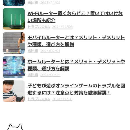
光回線
2023/11/02
Wi-Fiルーター置くならどこ？置いてはいけな
い場所も紹介
トラブルQ&A
2024/11/06
モバイルルーターとは？メリット・デメリット
や種類、選び方を解説
光回線
2024/02/01
ホームルーターとは？メリット・デメリットや
種類、選び方を解説
光回線
2024/01/25
子どもが遊ぶオンラインゲームのトラブルを回
避するには？注意点と対策を徹底解説！
トラブルQ&A
2024/11/28