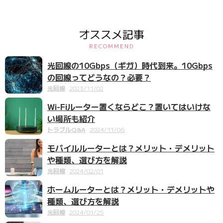
オススメ記事
RECOMMEND
光回線の10Gbps（ギガ）時代到来。10Gbps
の回線ってどうなの？必要？
光回線
2023/11/02
Wi-Fiルーター置くならどこ？置いてはいけな
い場所も紹介
トラブルQ&A
2024/11/06
モバイルルーターとは？メリット・デメリット
や種類、選び方を解説
光回線
2024/02/01
ホームルーターとは？メリット・デメリットや
種類、選び方を解説
光回線
2024/01/25