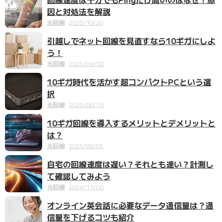
因と対処法を解説
光回線
2025/10/20
引越しでネット回線を見直すなら10ギガにしよ
う！
光回線
2025/09/02
10ギガ時代を活かす超コンパクトPCという選
択
光回線
2025/08/19
10ギガ回線を導入するメリットとデメリットと
は？
光回線
2025/08/05
自宅の回線速度は遅い？それとも速い？計測し
て確認してみよう
光回線
2024/11/06
オンライン英会話に必要なデータ通信量は？通
信量を下げるコツも紹介