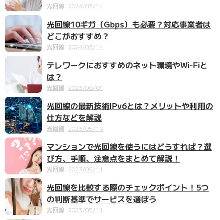
光回線
2024/03/14
光回線10ギガ（Gbps）も必要？対応事業者は
どこがおすすめ？
光回線
2024/03/14
テレワークにおすすめのネット環境やWi-Fiと
は？
光回線
2023/06/01
光回線の最新技術IPv6とは？メリットや利用の
仕方などを解説
光回線
2023/05/19
マンションで光回線を使うにはどうすれば？選
び方、手順、注意点をまとめて解説！
光回線
2023/05/11
光回線を比較する際のチェックポイント！5つ
の判断基準でサービスを選ぼう
光回線
2023/05/11