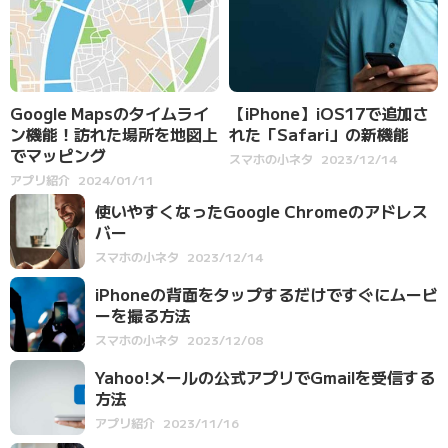
Google Mapsのタイムライ
【iPhone】iOS17で追加さ
ン機能！訪れた場所を地図上
れた「Safari」の新機能
でマッピング
スマホの小ネタ
2023/12/14
アプリ紹介
2024/01/11
使いやすくなったGoogle Chromeのアドレス
バー
スマホの小ネタ
2023/12/14
iPhoneの背面をタップするだけですぐにムービ
ーを撮る方法
スマホの小ネタ
2023/12/08
Yahoo!メールの公式アプリでGmailを受信する
方法
アプリ紹介
2023/11/16