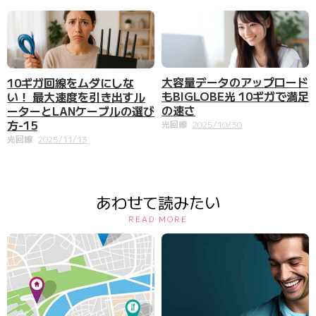
大容量データのアップロード
10ギガ回線をムダにしな
もBIGLOBE光 10ギガで満足
い！ 最大速度を引き出すル
の速さ
ーターとLANケーブルの選び
方-15
光回線
2025/10/30
光回線
2025/11/13
あわせて読みたい
READ MORE