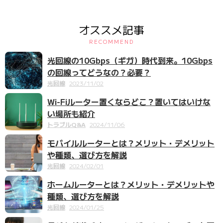
オススメ記事
RECOMMEND
光回線の10Gbps（ギガ）時代到来。10Gbps
の回線ってどうなの？必要？
光回線
2023/11/02
Wi-Fiルーター置くならどこ？置いてはいけな
い場所も紹介
トラブルQ&A
2024/11/06
モバイルルーターとは？メリット・デメリット
や種類、選び方を解説
光回線
2024/02/01
ホームルーターとは？メリット・デメリットや
種類、選び方を解説
光回線
2024/01/25