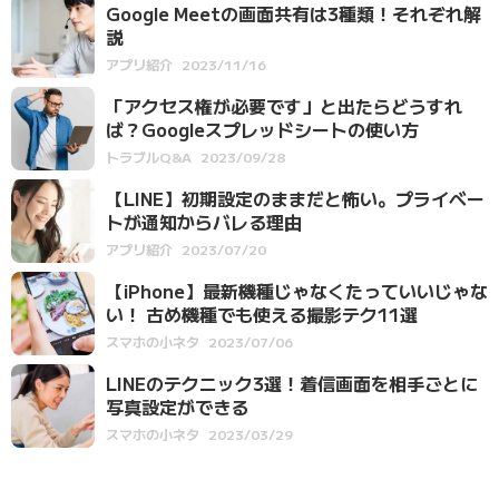
Google Meetの画面共有は3種類！それぞれ解
説
アプリ紹介
2023/11/16
「アクセス権が必要です」と出たらどうすれ
ば？Googleスプレッドシートの使い方
トラブルQ&A
2023/09/28
【LINE】初期設定のままだと怖い。プライベー
トが通知からバレる理由
アプリ紹介
2023/07/20
【iPhone】最新機種じゃなくたっていいじゃな
い！ 古め機種でも使える撮影テク11選
スマホの小ネタ
2023/07/06
LINEのテクニック3選！着信画面を相手ごとに
写真設定ができる
スマホの小ネタ
2023/03/29