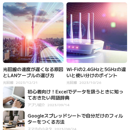
光回線の速度が遅くなる原因
Wi-Fiの2.4GHzと5GHzの違
とLANケーブルの選び方
いと使い分けのポイント
光回線
2023/12/21
光回線
2023/10/26
初心者向け！Excelでデータを扱うときに知っ
ておきたい用語辞典
アプリ紹介
2023/09/14
Googleスプレッドシートで自分だけのフィル
ターをつくる方法
スマホの小ネタ
2023/08/24