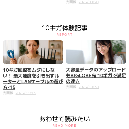
光回線
2025/08/28
10ギガ体験記事
REPORT
大容量データのアップロード
10ギガ回線をムダにしな
もBIGLOBE光 10ギガで満足
い！ 最大速度を引き出すル
の速さ
ーターとLANケーブルの選び
方-15
光回線
2025/10/30
光回線
2025/11/13
あわせて読みたい
READ MORE