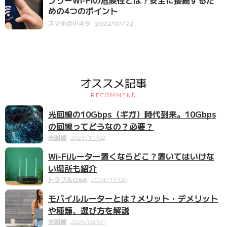
めの4つのポイント
スマホの小ネタ
2022/07/22
オススメ記事
RECOMMEND
光回線の10Gbps（ギガ）時代到来。10Gbps
の回線ってどうなの？必要？
光回線
2023/11/02
Wi-Fiルーター置くならどこ？置いてはいけな
い場所も紹介
トラブルQ&A
2024/11/06
モバイルルーターとは？メリット・デメリット
や種類、選び方を解説
光回線
2024/02/01