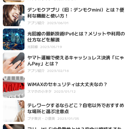
デンモクアプリ（旧：デンモクmini）とは？便
利な機能と使い方！
アプリ紹介
2023/06/01
光回線の最新技術IPv6とは？メリットや利用の
仕方などを解説
光回線
2023/05/19
ヤマト運輸で使えるキャッシュレス決済「にゃ
んPay」とは？
アプリ紹介
2023/02/16
WiMAXのセキュリティは大丈夫なの？
スマホの小ネタ
2023/01/12
テレワークするならどこ？自宅以外でおすすめ
な場所と選ぶ注意点
プチ贅沢・ご褒美
2023/01/05
フリーWi-Fiの危険性とは？安全に接続するた