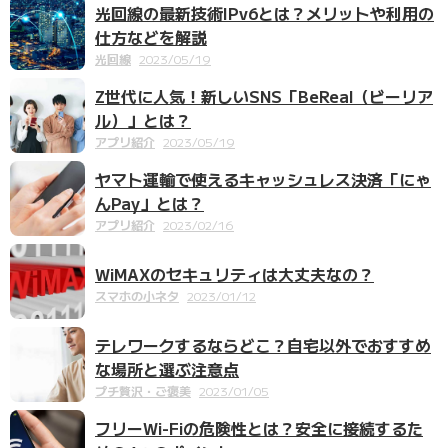
光回線の最新技術IPv6とは？メリットや利用の
仕方などを解説
光回線
2023/05/19
Z世代に人気！新しいSNS「BeReal（ビーリア
ル）」とは？
アプリ紹介
2023/05/19
ヤマト運輸で使えるキャッシュレス決済「にゃ
んPay」とは？
アプリ紹介
2023/02/16
WiMAXのセキュリティは大丈夫なの？
スマホの小ネタ
2023/01/12
テレワークするならどこ？自宅以外でおすすめ
な場所と選ぶ注意点
プチ贅沢・ご褒美
2023/01/05
フリーWi-Fiの危険性とは？安全に接続するた