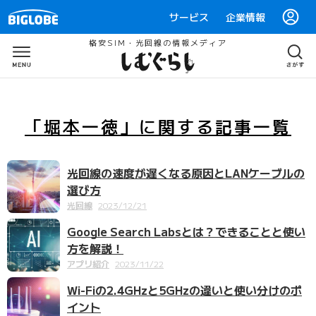
サービス
企業情報
格安SIM・光回線の情報メディア
「堀本一徳」
に関する
記事一覧
光回線の速度が遅くなる原因とLANケーブルの
選び方
光回線
2023/12/21
Google Search Labsとは？できることと使い
方を解説！
アプリ紹介
2023/11/22
Wi-Fiの2.4GHzと5GHzの違いと使い分けのポ
イント