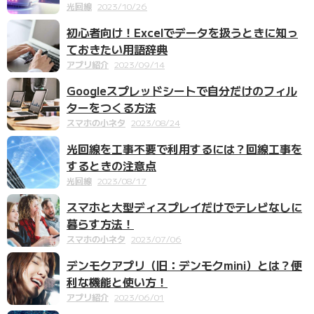
光回線
2023/10/26
初心者向け！Excelでデータを扱うときに知っ
ておきたい用語辞典
アプリ紹介
2023/09/14
Googleスプレッドシートで自分だけのフィル
ターをつくる方法
スマホの小ネタ
2023/08/24
光回線を工事不要で利用するには？回線工事を
するときの注意点
光回線
2023/08/17
スマホと大型ディスプレイだけでテレビなしに
暮らす方法！
スマホの小ネタ
2023/07/06
デンモクアプリ（旧：デンモクmini）とは？便
利な機能と使い方！
アプリ紹介
2023/06/01