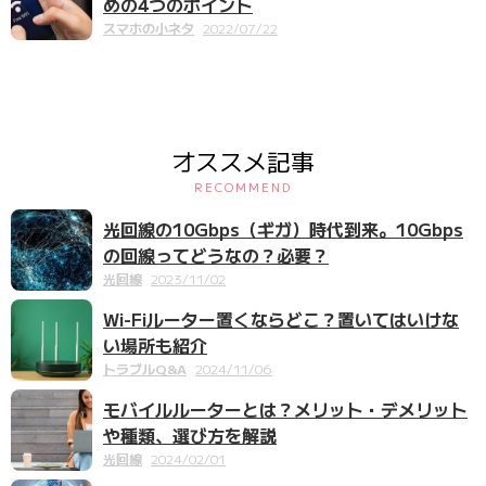
めの4つのポイント
スマホの小ネタ
2022/07/22
オススメ記事
RECOMMEND
光回線の10Gbps（ギガ）時代到来。10Gbps
の回線ってどうなの？必要？
光回線
2023/11/02
Wi-Fiルーター置くならどこ？置いてはいけな
い場所も紹介
トラブルQ&A
2024/11/06
モバイルルーターとは？メリット・デメリット
や種類、選び方を解説
光回線
2024/02/01