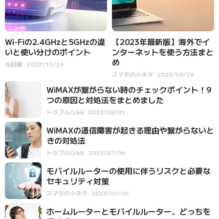
Wi-Fiの2.4GHzと5GHzの違
【2023年最新版】海外でイ
いと使い分けのポイント
ンターネットを使う方法まと
め
光回線
2023/10/26
スマホの小ネタ
2023/09/28
WiMAXが繋がらない時のチェックポイント！9
つの原因と対処法をまとめました
トラブルQ&A
2023/08/01
WiMAXの通信障害が起きる理由や繋がらないと
きの対処法
トラブルQ&A
2023/07/06
モバイルルーターの使用に伴うリスクと必要な
セキュリティ対策
スマホの小ネタ
2023/07/06
ホームルーターとモバイルルーター、どっちを