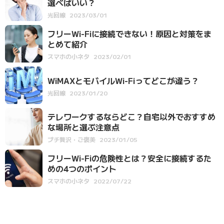
選べばいい？
光回線
2023/03/01
フリーWi-Fiに接続できない！原因と対策をま
とめて紹介
スマホの小ネタ
2023/02/01
WiMAXとモバイルWi-Fiってどこが違う？
光回線
2023/01/20
テレワークするならどこ？自宅以外でおすすめ
な場所と選ぶ注意点
プチ贅沢・ご褒美
2023/01/05
フリーWi-Fiの危険性とは？安全に接続するた
めの4つのポイント
スマホの小ネタ
2022/07/22