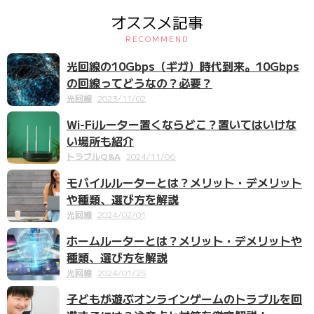
オススメ記事
RECOMMEND
光回線の10Gbps（ギガ）時代到来。10Gbps
の回線ってどうなの？必要？
光回線
2023/11/02
Wi-Fiルーター置くならどこ？置いてはいけな
い場所も紹介
トラブルQ&A
2024/11/06
モバイルルーターとは？メリット・デメリット
や種類、選び方を解説
光回線
2024/02/01
ホームルーターとは？メリット・デメリットや
種類、選び方を解説
光回線
2024/01/25
子どもが遊ぶオンラインゲームのトラブルを回