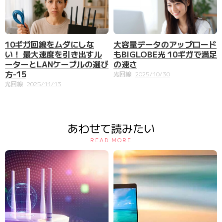
大容量データのアップロード
10ギガ回線をムダにしな
もBIGLOBE光 10ギガで満足
い！ 最大速度を引き出すル
の速さ
ーターとLANケーブルの選び
方-15
光回線
2025/10/30
光回線
2025/11/13
あわせて読みたい
READ MORE