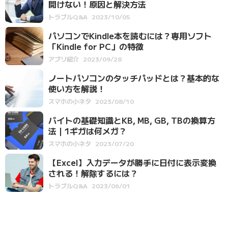
開けない！原因と解決方法
トラブルQ&A
2023/10/05
パソコンでKindle本を読むには？専用ソフト
「Kindle for PC」の特徴
アプリ紹介
2023/09/28
ノートパソコンのタッチパッドとは？基本的な
使い方を解説！
スマホの小ネタ
2023/08/10
バイトの基礎知識とKB, MB, GB, TBの換算方
法｜1ギガは何メガ？
スマホの小ネタ
2023/07/20
【Excel】入力データが勝手に日付に表示変換
される！解除するには？
トラブルQ&A
2023/06/01