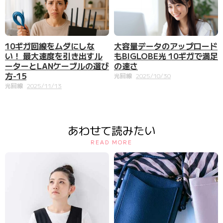
大容量データのアップロード
10ギガ回線をムダにしな
もBIGLOBE光 10ギガで満足
い！ 最大速度を引き出すル
の速さ
ーターとLANケーブルの選び
方-15
光回線
2025/10/30
光回線
2025/11/13
あわせて読みたい
READ MORE