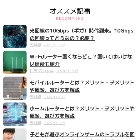
オススメ記事
RECOMMEND
光回線の10Gbps（ギガ）時代到来。10Gbps
の回線ってどうなの？必要？
光回線
2023/11/02
Wi-Fiルーター置くならどこ？置いてはいけな
い場所も紹介
トラブルQ&A
2024/11/06
モバイルルーターとは？メリット・デメリット
や種類、選び方を解説
光回線
2024/02/01
ホームルーターとは？メリット・デメリットや
種類、選び方を解説
光回線
2024/01/25
子どもが遊ぶオンラインゲームのトラブルを回