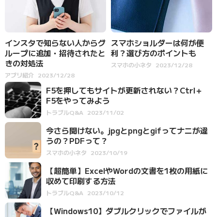
インスタで知らない人からグ
スマホショルダーは何が便
ループに追加・招待されたと
利？選び方のポイントも
きの対処法
スマホの小ネタ
2023/12/28
アプリ紹介
2023/12/28
F5を押してもサイトが更新されない？Ctrl＋
F5をやってみよう
トラブルQ&A
2023/11/02
今さら聞けない。jpgとpngとgifってナニが違
うの？PDFって？
スマホの小ネタ
2023/10/19
【超簡単】ExcelやWordの文書を1枚の用紙に
収めて印刷する方法
トラブルQ&A
2023/10/12
【Windows10】ダブルクリックでファイルが