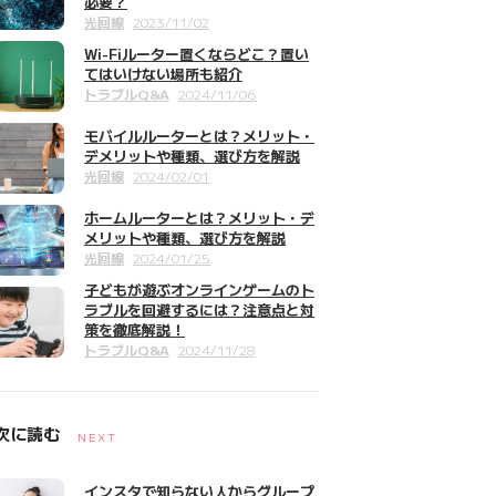
必要？
光回線
2023/11/02
Wi-Fiルーター置くならどこ？置い
てはいけない場所も紹介
トラブルQ&A
2024/11/06
モバイルルーターとは？メリット・
デメリットや種類、選び方を解説
光回線
2024/02/01
ホームルーターとは？メリット・デ
メリットや種類、選び方を解説
光回線
2024/01/25
子どもが遊ぶオンラインゲームのト
ラブルを回避するには？注意点と対
策を徹底解説！
トラブルQ&A
2024/11/28
次に読む
NEXT
インスタで知らない人からグループ