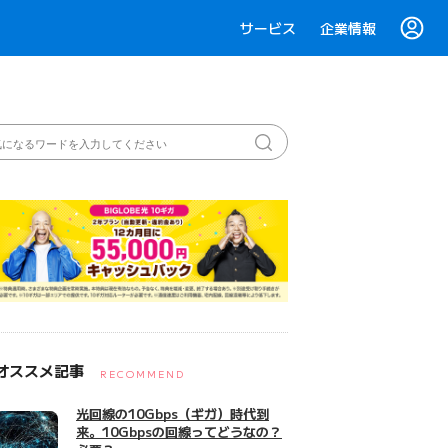
サービス
企業情報
オススメ記事
RECOMMEND
光回線の10Gbps（ギガ）時代到
来。10Gbpsの回線ってどうなの？