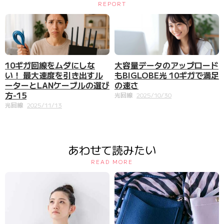
REPORT
大容量データのアップロード
10ギガ回線をムダにしな
もBIGLOBE光 10ギガで満足
い！ 最大速度を引き出すル
の速さ
ーターとLANケーブルの選び
方-15
光回線
2025/10/30
光回線
2025/11/13
あわせて読みたい
READ MORE