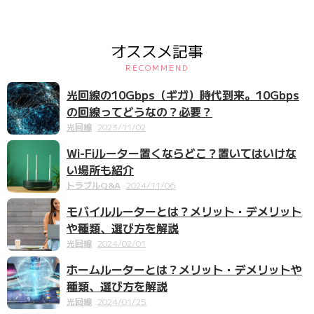
オススメ記事
RECOMMEND
光回線の10Gbps（ギガ）時代到来。10Gbps
の回線ってどうなの？必要？
光回線
2023/11/02
Wi-Fiルーター置くならどこ？置いてはいけな
い場所も紹介
トラブルQ&A
2024/11/06
モバイルルーターとは？メリット・デメリット
や種類、選び方を解説
光回線
2024/02/01
ホームルーターとは？メリット・デメリットや
種類、選び方を解説
光回線
2024/01/25