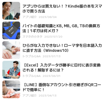
アプリからは買えない！？Kindle版の本をスマ
ホで買う方法
アプリ紹介
2023/08/04
バイトの基礎知識とKB, MB, GB, TBの換算方
法｜1ギガは何メガ？
スマホの小ネタ
2023/07/20
ひらがな入力できない！ローマ字を日本語入力
に直す方法（Windows10）
トラブルQ&A
2023/07/13
【Excel】入力データが勝手に日付に表示変換
される！解除するには？
トラブルQ&A
2023/06/01
【LINE】面倒なアカウント引き継ぎがQRコー
ドで簡単に！
アプリ紹介
2023/04/13