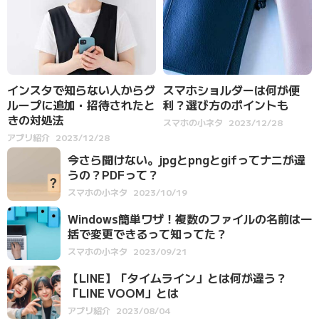
インスタで知らない人からグ
スマホショルダーは何が便
ループに追加・招待されたと
利？選び方のポイントも
きの対処法
スマホの小ネタ
2023/12/28
アプリ紹介
2023/12/28
今さら聞けない。jpgとpngとgifってナニが違
うの？PDFって？
スマホの小ネタ
2023/10/19
Windows簡単ワザ！複数のファイルの名前は一
括で変更できるって知ってた？
スマホの小ネタ
2023/09/21
【LINE】「タイムライン」とは何が違う？
「LINE VOOM」とは
アプリ紹介
2023/08/04