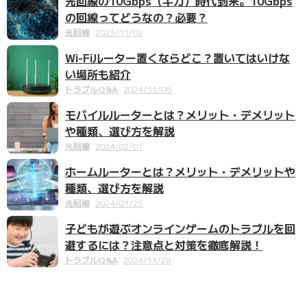
光回線の10Gbps（ギガ）時代到来。10Gbps
の回線ってどうなの？必要？
光回線
2023/11/02
Wi-Fiルーター置くならどこ？置いてはいけな
い場所も紹介
トラブルQ&A
2024/11/06
モバイルルーターとは？メリット・デメリット
や種類、選び方を解説
光回線
2024/02/01
ホームルーターとは？メリット・デメリットや
種類、選び方を解説
光回線
2024/01/25
子どもが遊ぶオンラインゲームのトラブルを回
避するには？注意点と対策を徹底解説！
トラブルQ&A
2024/11/28