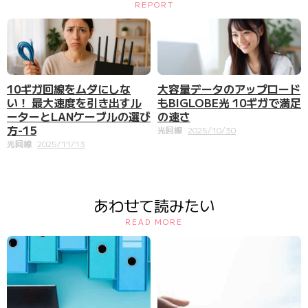
REPORT
大容量データのアップロード
10ギガ回線をムダにしな
もBIGLOBE光 10ギガで満足
い！ 最大速度を引き出すル
の速さ
ーターとLANケーブルの選び
方-15
光回線
2025/10/30
光回線
2025/11/13
あわせて読みたい
READ MORE