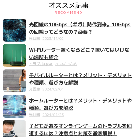
オススメ記事
RECOMMEND
光回線の10Gbps（ギガ）時代到来。10Gbps
の回線ってどうなの？必要？
光回線
2023/11/02
Wi-Fiルーター置くならどこ？置いてはいけな
い場所も紹介
トラブルQ&A
2024/11/06
モバイルルーターとは？メリット・デメリット
や種類、選び方を解説
光回線
2024/02/01
ホームルーターとは？メリット・デメリットや
種類、選び方を解説
光回線
2024/01/25
子どもが遊ぶオンラインゲームのトラブルを回
避するには？注意点と対策を徹底解説！