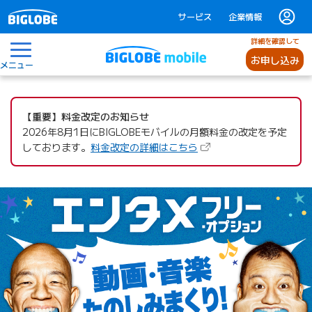
サービス
企業情報
詳細を確認して
お申し込み
メニュー
BIGLOBEモバイル
【重要】料金改定のお知らせ
2026年8月1日にBIGLOBEモバイルの月額料金の改定を予定
（新しいタブで開きます
しております。
料金改定の詳細はこちら