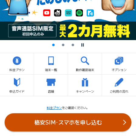
停止
料金プラン
端末一覧
動作確認端末
オプション
申込ガイド
店舗
キャンペーン
ご利用の流れ
料金プラン
をご確認ください。
格安SIM･スマホを
申し込む