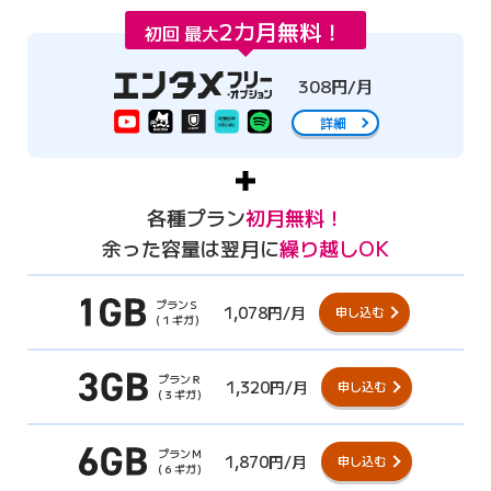
2カ月無料！
初回 最大
308円/月
詳細
各種プラン
初月無料！
余った容量は翌月に
繰り越しOK
プランＳ
1,078円/月
申し込む
（１ギガ）
プランＲ
1,320円/月
申し込む
（３ギガ）
プランＭ
1,870円/月
申し込む
（６ギガ）