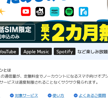
YouTube
Apple Music
Spotify
など楽しみ放題
ンとは
ービスの通信量が、定額料金でノーカウントになるスマホ向けオプ
サービスは速度制限されることなくサクサク見られます。
（ページ内リンク）
（ページ内リンク）
（ページ内リンク）
金
対象サービス
使い方
よくあるご質問