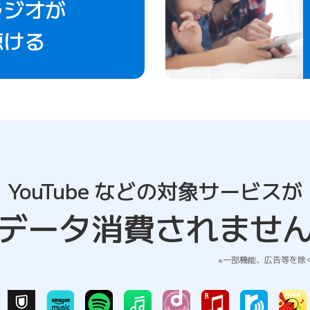
ラジオが
聴ける
YouTube など
の対象サービスが
データ消費されませ
一部機能、広告等を除