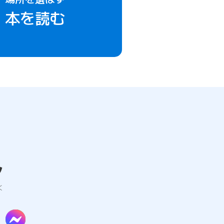
本を読む
ん
く