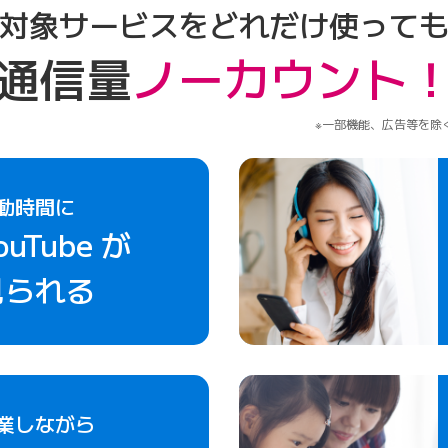
対象サービスをどれだけ使って
通信量
ノーカウント
一部機能、広告等を除
動時間に
ouTube が
見られる
業しながら