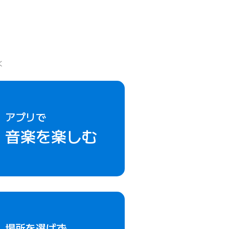
も
！
く
アプリで
音楽を楽しむ
場所を選ばず