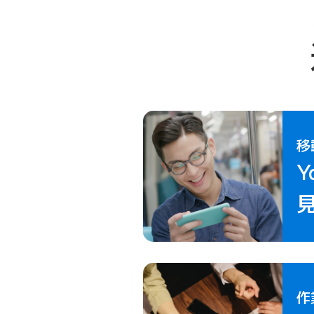
移
Y
作