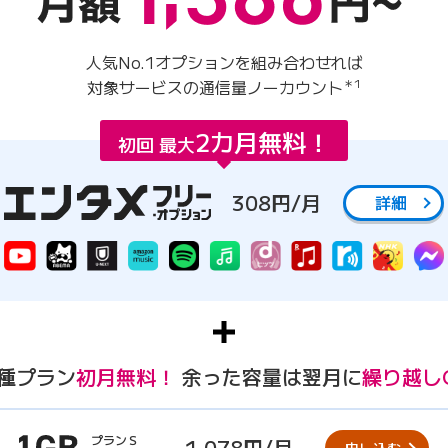
人気No.1オプションを組み合わせれば
対象サービスの通信量ノーカウント
＊1
2カ月無料！
初回 最大
308円/月
詳細
種プラン
初月無料！
余った容量は翌月に
繰り越し
プランＳ
1,078円/月
申し込む