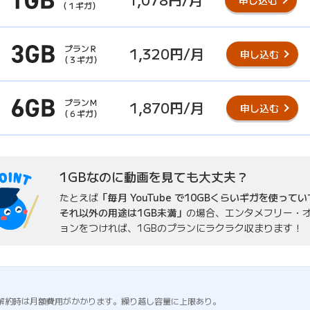
（１ギガ）
プランＲ
1,320円/月
申し込む
（３ギガ）
プランＭ
1,870円/月
申し込む
（６ギガ）
1GBなのに動画を見ても大丈夫？
たとえば
「毎月 YouTube で10GBくらいギガを使って
それ以外の用途は1GB未満」
の場合、エンタメフリー・
ョンをつければ、1GBのプランにラクラク収まります！
解約時は月額費用がかかります。繰り越し容量に上限あり。