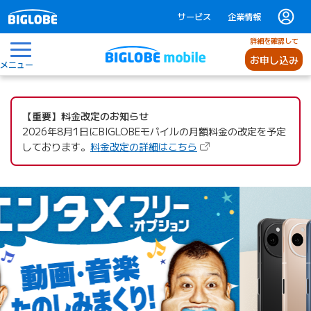
サービス
企業情報
詳細を確認して
お申し込み
メニュー
BIGLOBEモバイル
【重要】料金改定のお知らせ
2026年8月1日にBIGLOBEモバイルの月額料金の改定を予定
（新しいタブで開きます
しております。
料金改定の詳細はこちら