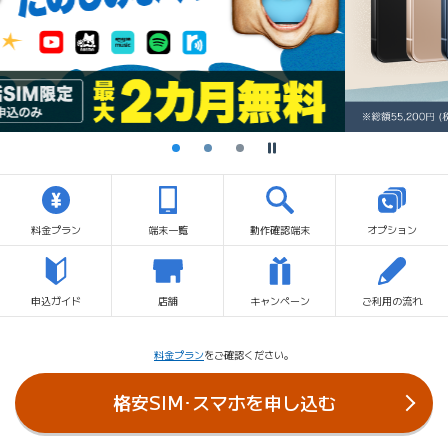
停止
料金プラン
端末一覧
動作確認端末
オプション
申込ガイド
店舗
キャンペーン
ご利用の流れ
料金プラン
をご確認ください。
格安SIM･スマホを
申し込む