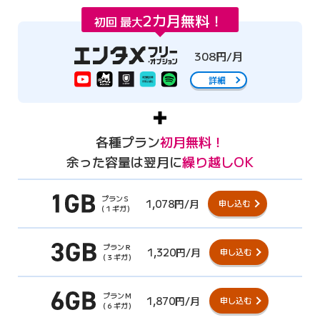
2カ月無料！
初回 最大
308円/月
詳細
各種プラン
初月無料！
余った容量は翌月に
繰り越しOK
プランＳ
1,078円/月
申し込む
（１ギガ）
プランＲ
1,320円/月
申し込む
（３ギガ）
プランＭ
1,870円/月
申し込む
（６ギガ）