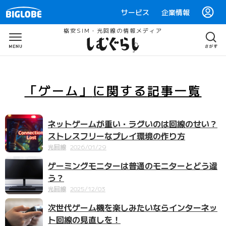
サービス
企業情報
格安SIM・光回線の情報メディア
「ゲーム」
に関する
記事一覧
ネットゲームが重い・ラグいのは回線のせい？
ストレスフリーなプレイ環境の作り方
光回線
2026/01/29
ゲーミングモニターは普通のモニターとどう違
う？
光回線
2025/12/03
次世代ゲーム機を楽しみたいならインターネッ
ト回線の見直しを！