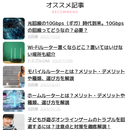
オススメ記事
RECOMMEND
光回線の10Gbps（ギガ）時代到来。10Gbps
の回線ってどうなの？必要？
光回線
2023/11/02
Wi-Fiルーター置くならどこ？置いてはいけな
い場所も紹介
トラブルQ&A
2024/11/06
モバイルルーターとは？メリット・デメリット
や種類、選び方を解説
光回線
2024/02/01
ホームルーターとは？メリット・デメリットや
種類、選び方を解説
光回線
2024/01/25
子どもが遊ぶオンラインゲームのトラブルを回
避するには？注意点と対策を徹底解説！