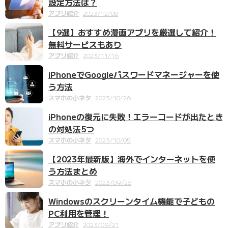
設定方法は？
アプリ紹介
2023/12/08
【9選】おすすめ漫画アプリを厳選して紹介！
無料サービスもあり
アプリ紹介
2023/11/16
iPhoneでGoogleパスワードマネージャーを使
う方法
スマホの小ネタ
2023/10/26
iPhoneの復元に失敗！エラーコードが出たとき
の対処法5つ
スマホの小ネタ
2023/10/05
【2023年最新版】海外でインターネットを使
う方法まとめ
スマホの小ネタ
2023/09/28
Windowsのスクリーンタイム機能で子どもの
PC利用を管理！
アプリ紹介
2023/09/21