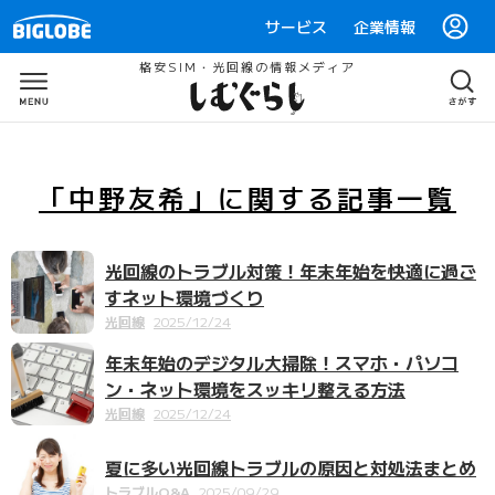
サービス
企業情報
格安SIM・光回線の情報メディア
「中野友希」
に関する
記事一覧
光回線のトラブル対策！年末年始を快適に過ご
すネット環境づくり
光回線
2025/12/24
年末年始のデジタル大掃除！スマホ・パソコ
ン・ネット環境をスッキリ整える方法
光回線
2025/12/24
夏に多い光回線トラブルの原因と対処法まとめ
トラブルQ&A
2025/09/29