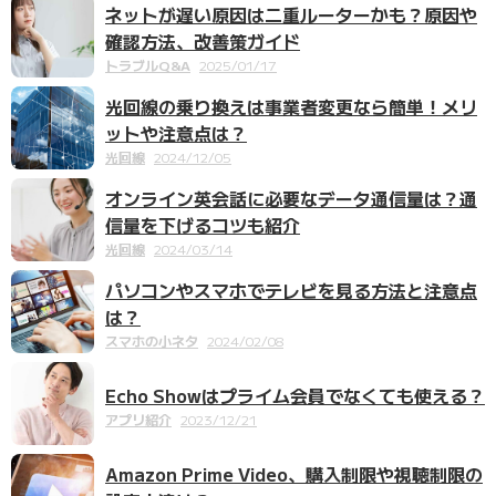
ネットが遅い原因は二重ルーターかも？原因や
確認方法、改善策ガイド
トラブルQ&A
2025/01/17
光回線の乗り換えは事業者変更なら簡単！メリ
ットや注意点は？
光回線
2024/12/05
オンライン英会話に必要なデータ通信量は？通
信量を下げるコツも紹介
光回線
2024/03/14
パソコンやスマホでテレビを見る方法と注意点
は？
スマホの小ネタ
2024/02/08
Echo Showはプライム会員でなくても使える？
アプリ紹介
2023/12/21
Amazon Prime Video、購入制限や視聴制限の