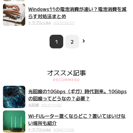
Windows11の電池消費が速い？電池消費を減
らす対処法まとめ
トラブルQ&A
2023/09/07
1
2
オススメ記事
RECOMMEND
光回線の10Gbps（ギガ）時代到来。10Gbps
の回線ってどうなの？必要？
光回線
2023/11/02
Wi-Fiルーター置くならどこ？置いてはいけな
い場所も紹介
トラブルQ&A
2024/11/06