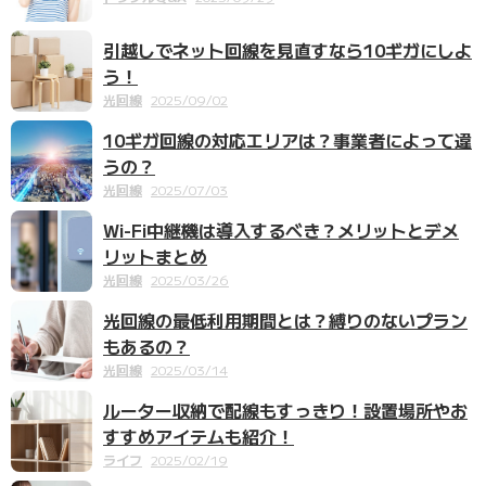
引越しでネット回線を見直すなら10ギガにしよ
う！
光回線
2025/09/02
10ギガ回線の対応エリアは？事業者によって違
うの？
光回線
2025/07/03
Wi-Fi中継機は導入するべき？メリットとデメ
リットまとめ
光回線
2025/03/26
光回線の最低利用期間とは？縛りのないプラン
もあるの？
光回線
2025/03/14
ルーター収納で配線もすっきり！設置場所やお
すすめアイテムも紹介！
ライフ
2025/02/19