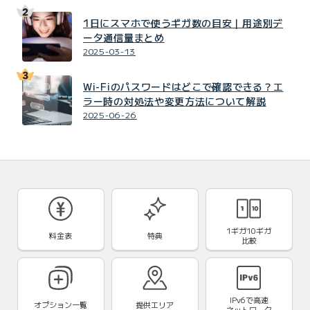
1日にスマホで使うギガ数の目安｜用途別デ
ータ通信量まとめ
2025-03-13
Wi-Fiのパスワードはどこで確認できる？エ
ラー時の対処法や変更方法について解説
2025-06-26
1ギガ10ギガ
料金表
特典
比較
IPv6で
高速
オプション一覧
提供エリア
ネットワーク