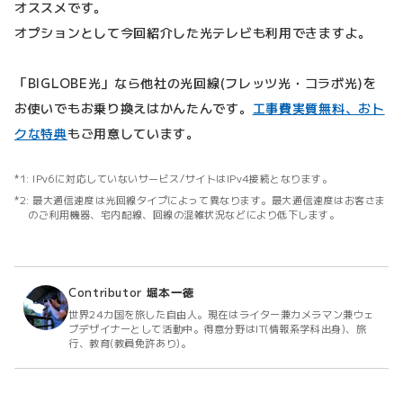
オススメです。
オプションとして今回紹介した光テレビも利用できますよ。
「BIGLOBE光」なら他社の光回線(フレッツ光・コラボ光)を
お使いでもお乗り換えはかんたんです。
工事費実質無料、おト
クな特典
もご用意しています。
IPv6に対応していないサービス/サイトはIPv4接続となります。
最大通信速度は光回線タイプによって異なります。最大通信速度はお客さま
のご利用機器、宅内配線、回線の混雑状況などにより低下します。
Contributor
堀本一徳
世界24カ国を旅した自由人。現在はライター兼カメラマン兼ウェ
ブデザイナーとして活動中。得意分野はIT(情報系学科出身)、旅
行、教育(教員免許あり)。