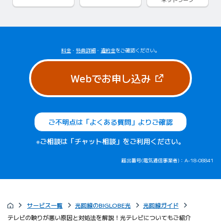
料金
・
特典詳細
・
違約金
をご確認ください。
（新しいタブで
Webでお申し込み
ご不明点は「よくある質問」よりご確認
※ご相談は「チャット相談」をご利用ください。
届出番号(電気通信事業者)：A-18-08841
サービス一覧
光回線のBIGLOBE光
光回線ガイド
テレビの映りが悪い原因と対処法を解説！光テレビについてもご紹介