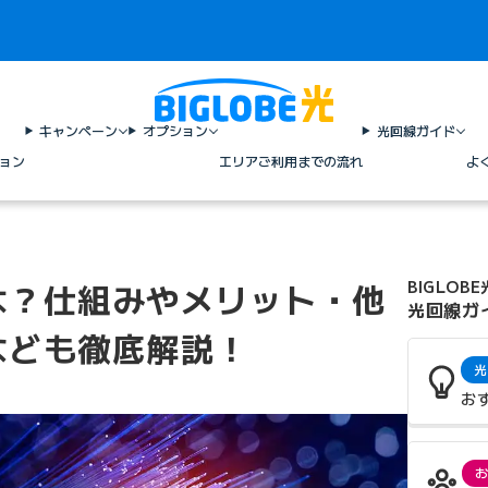
キャンペーン
オプション
光回線ガイド
ョン
エリア
ご利用までの流れ
よ
は？仕組みやメリット・他
BIGLOBE
光回線ガ
なども徹底解説！
光
お