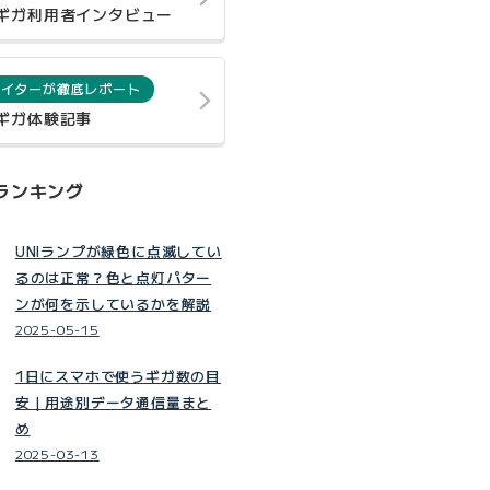
0ギガ利用者インタビュー
ライターが徹底レポート
0ギガ体験記事
ランキング
UNIランプが緑色に点滅してい
るのは正常？色と点灯パター
ンが何を示しているかを解説
2025-05-15
1日にスマホで使うギガ数の目
安｜用途別データ通信量まと
め
2025-03-13