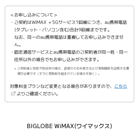
＜お申し込みについて＞
ご契約はWiMAX ＋5Gサービス1回線につき、au携帯電話
(タブレット・パソコン含む)合計9回線までです。
なお、同一のau携帯電話は重複してお申し込みできませ
ん。
固定通信サービスとau携帯電話のご契約者が同一姓・同一
住所以外の場合でもお申し込みができます。
ご契約者と別姓や別住所の場合、店頭でのお手続きおよび家族関係を証明する書
類が必要です（すでに家族割を組まれている場合を除く）。
（新
対象料金プランなど変更となる場合がありますので、
こちら
よりご確認ください。
BIGLOBE WiMAX(ワイマックス)