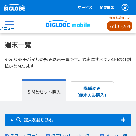
サービス
企業情報
詳細を確認して
お申し込み
メニュー
端末一覧
BIGLOBEモバイルの販売端末一覧です。端末はすべて24回の分割
払いとなります。
機種変更
SIMとセット購入
(端末のみ購入)
端末を絞り込む
（ページ内リンク）
（ページ内リンク）
（ペ
スマートフォン
タブレット・ルーター
メーカー別