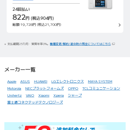
24回払い
822
円
(税込904円)
総額
19,728円
(税込21,700円)
支払期間25カ月・実質年率0%。
機種変更/解約/退会時の残金についてはこちら
メーカー一覧
Apple
ASUS
HUAWEI
LGエレクトロニクス
MAYA SYSTEM
Motorola
NECプラットフォームズ
OPPO
TCLコミュニケーション
Unihertz
VAIO
Xiaomi
Xperia
シャープ
富士通コネクテッドテクノロジーズ