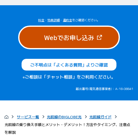
料金
・
特典詳細
・
違約金
をご確認ください。
（新しいタブで
Webでお申し込み
ご不明点は「よくある質問」よりご確認
※ご相談は「チャット相談」をご利用ください。
届出番号(電気通信事業者)：A-18-08841
サービス一覧
光回線のBIGLOBE光
光回線ガイド
光回線の乗り換え手順とメリット・デメリット！方法やタイミング、注意点
を解説