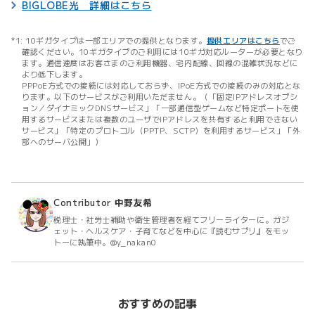
BIGLOBE光 詳細はこちら
10ギガタイプは一部エリアでの提供となります。
提供エリアはこちら
でご
確認ください。10ギガタイプのご利用には10ギガ対応ルーターが必要となり
ます。通信速度はお客さまのご利用機器、宅内配線、回線の混雑状況などに
より低下します。
PPPoE方式での接続には対応しておらず、IPoE方式での接続のみの対応とな
ります。以下のサービスがご利用いただません。（「固定IPアドレスオプシ
ョン／ダイナミックDNSサービス」「一部通信型ゲームなど特定ポートを使
用するサービスまたは複数のユーザでIPアドレスを共有すると利用できない
サービス」「特定のプロトコル（PPTP、SCTP）を利用するサービス」「外
部へのサーバ公開」）
Contributor
中野友希
税理士・社労士補助や衛生管理者を経てフリーライターに。ガジ
ェット・ヘルスケア・子育てなどを中心に『読むサプリ』をモッ
トーに執筆中。@y_nakan0
おすすめの記事